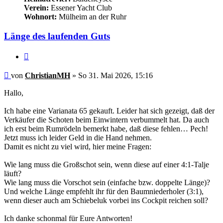
Verein:
Essener Yacht Club
Wohnort:
Mülheim an der Ruhr
Länge des laufenden Guts
Zitieren
Ungelesener
von
ChristianMH
»
So 31. Mai 2026, 15:16
Beitrag
Hallo,
Ich habe eine Varianata 65 gekauft. Leider hat sich gezeigt, daß der
Verkäufer die Schoten beim Einwintern verbummelt hat. Da auch
ich erst beim Rumrödeln bemerkt habe, daß diese fehlen… Pech!
Jetzt muss ich leider Geld in die Hand nehmen.
Damit es nicht zu viel wird, hier meine Fragen:
Wie lang muss die Großschot sein, wenn diese auf einer 4:1-Talje
läuft?
Wie lang muss die Vorschot sein (einfache bzw. doppelte Länge)?
Und welche Länge empfehlt ihr für den Baumniederholer (3:1),
wenn dieser auch am Schiebeluk vorbei ins Cockpit reichen soll?
Ich danke schonmal für Eure Antworten!