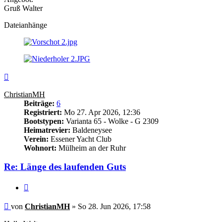
Gruß Walter
Dateianhänge
Nach
oben
ChristianMH
Beiträge:
6
Registriert:
Mo 27. Apr 2026, 12:36
Bootstypen:
Varianta 65 - Wolke - G 2309
Heimatrevier:
Baldeneysee
Verein:
Essener Yacht Club
Wohnort:
Mülheim an der Ruhr
Re: Länge des laufenden Guts
Zitieren
Ungelesener
von
ChristianMH
»
So 28. Jun 2026, 17:58
Beitrag