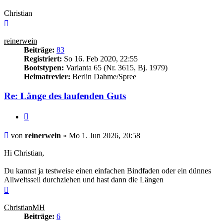
Christian
Nach
oben
reinerwein
Beiträge:
83
Registriert:
So 16. Feb 2020, 22:55
Bootstypen:
Varianta 65 (Nr. 3615, Bj. 1979)
Heimatrevier:
Berlin Dahme/Spree
Re: Länge des laufenden Guts
Zitieren
Ungelesener
von
reinerwein
»
Mo 1. Jun 2026, 20:58
Beitrag
Hi Christian,
Du kannst ja testweise einen einfachen Bindfaden oder ein dünnes
Allweltsseil durchziehen und hast dann die Längen
Nach
oben
ChristianMH
Beiträge:
6