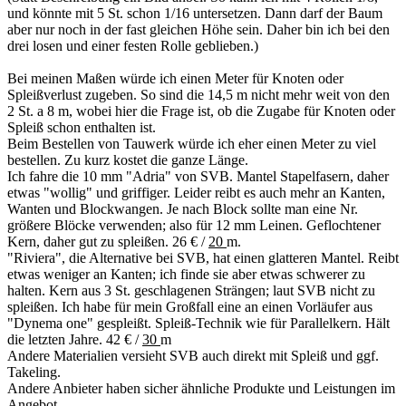
und könnte mit 5 St. schon 1/16 untersetzen. Dann darf der Baum
aber nur noch in der fast gleichen Höhe sein. Daher bin ich bei den
drei losen und einer festen Rolle geblieben.)
Bei meinen Maßen würde ich einen Meter für Knoten oder
Spleißverlust zugeben. So sind die 14,5 m nicht mehr weit von den
2 St. a 8 m, wobei hier die Frage ist, ob die Zugabe für Knoten oder
Spleiß schon enthalten ist.
Beim Bestellen von Tauwerk würde ich eher einen Meter zu viel
bestellen. Zu kurz kostet die ganze Länge.
Ich fahre die 10 mm "Adria" von SVB. Mantel Stapelfasern, daher
etwas "wollig" und griffiger. Leider reibt es auch mehr an Kanten,
Wanten und Blockwangen. Je nach Block sollte man eine Nr.
größere Blöcke verwenden; also für 12 mm Leinen. Geflochtener
Kern, daher gut zu spleißen. 26 € /
20
m.
"Riviera", die Alternative bei SVB, hat einen glatteren Mantel. Reibt
etwas weniger an Kanten; ich finde sie aber etwas schwerer zu
halten. Kern aus 3 St. geschlagenen Strängen; laut SVB nicht zu
spleißen. Ich habe für mein Großfall eine an einen Vorläufer aus
"Dynema one" gespleißt. Spleiß-Technik wie für Parallelkern. Hält
die letzten Jahre. 42 € /
30
m
Andere Materialien versieht SVB auch direkt mit Spleiß und ggf.
Takeling.
Andere Anbieter haben sicher ähnliche Produkte und Leistungen im
Angebot.