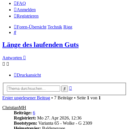
FAQ
Anmelden
Registrieren
Foren-Übersicht
Technik
Rigg
Suche
Länge des laufenden Guts
Antworten
Druckansicht
Erweiterte
Suche
Suche
Erster ungelesener Beitrag
• 7 Beiträge • Seite
1
von
1
ChristianMH
Beiträge:
6
Registriert:
Mo 27. Apr 2026, 12:36
Bootstypen:
Varianta 65 - Wolke - G 2309
Heimatrevier:
Baldeneysee