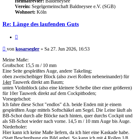
Heimatrevier:
Baldeneysee
Verein:
Segelgemeinschaft Baldneysee e.V. (SGB)
Wohnort:
Köln
Re: Länge des laufenden Guts
Zitieren
Ungelesener
von
kosarsegler
»
Sa 27. Jun 2026, 16:53
Beitrag
Meine Maße:
Großschot: 15,5 m / 10 mm
Eine Seite gespleißtes Auge, andere Takeling;
oben zweischeibiger Block (also zwei Rollen nebeneinander) für
14er
Tauwerk direkt am Baum;
unten Violinblock (also eine kleinere Scheibe über einer größeren)
für 10er Tauwerk direkt auf dem Cockpitboden;
Vorsegelschot:
Ich fahre diese Schot "endlos" d.h. beide Enden mit je einem
gespleißten Auge mittels Softschäkel am Segel. Die Leine läuft als
BB-Schot durch alle Blöcke nach hinten, quer durchs Cockpit und
als SB-Schot wieder nach vorne. 14,5 m / 10 mm Auge bis Auge.
Niederholer:
Hier kann ich keine Maße liefern, da ich hier eine Kaskade habe.
(Statt Beschreibung ein Bild anbei. So kann ich mit 4 Rollen 1/8,