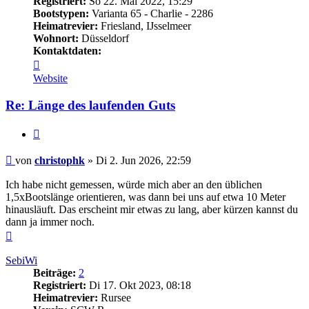
Registriert:
So 22. Mai 2022, 15:29
Bootstypen:
Varianta 65 - Charlie - 2286
Heimatrevier:
Friesland, IJsselmeer
Wohnort:
Düsseldorf
Kontaktdaten:
Kontaktdaten
von
Website
christophk
Re: Länge des laufenden Guts
Zitieren
Ungelesener
von
christophk
»
Di 2. Jun 2026, 22:59
Beitrag
Ich habe nicht gemessen, würde mich aber an den üblichen
1,5xBootslänge orientieren, was dann bei uns auf etwa 10 Meter
hinausläuft. Das erscheint mir etwas zu lang, aber kürzen kannst du
dann ja immer noch.
Nach
oben
SebiWi
Beiträge:
2
Registriert:
Di 17. Okt 2023, 08:18
Heimatrevier:
Rursee