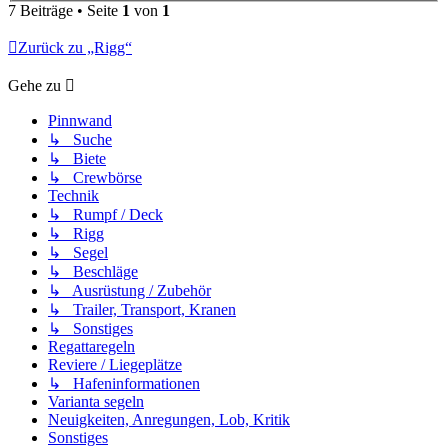
7 Beiträge • Seite
1
von
1
Zurück zu „Rigg“
Gehe zu
Pinnwand
↳ Suche
↳ Biete
↳ Crewbörse
Technik
↳ Rumpf / Deck
↳ Rigg
↳ Segel
↳ Beschläge
↳ Ausrüstung / Zubehör
↳ Trailer, Transport, Kranen
↳ Sonstiges
Regattaregeln
Reviere / Liegeplätze
↳ Hafeninformationen
Varianta segeln
Neuigkeiten, Anregungen, Lob, Kritik
Sonstiges