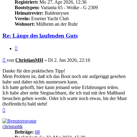
Registriert:
Mo 27. Apr 2026, 12:36
Bootstypen:
Varianta 65 - Wolke - G 2309
Heimatrevier:
Baldeneysee
Verein:
Essener Yacht Club
Wohnort:
Mülheim an der Ruhr
Re: Länge des laufenden Guts
Zitieren
Ungelesener
von
ChristianMH
»
Di 2. Jun 2026, 22:16
Beitrag
Danke für den praktischen Tipp!
Mein Problem ist, daß ich das Boot noch nie aufgeriggt gesehen
habe und daher nichts ausmessen kann.
Ich hatte gehofft, hier kann jemand seine Erfahrungen teilen.
Ich habe aber nette Stegnachbarn, die ich mal mit den Maßband
besuchen gehen werde. Oder ich warte noch etwas, bis der Mast
(hoffentlich) bald steht!
Nach
oben
christophk
Beiträge:
68