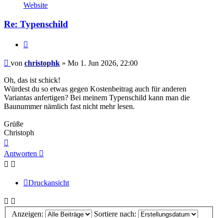
von
Website
christophk
Re: Typenschild
Zitieren
Ungelesener
von
christophk
»
Mo 1. Jun 2026, 22:00
Beitrag
Oh, das ist schick!
Würdest du so etwas gegen Kostenbeitrag auch für anderen
Variantas anfertigen? Bei meinem Typenschild kann man die
Baunummer nämlich fast nicht mehr lesen.
Grüße
Christoph
Nach
oben
Antworten
Druckansicht
Anzeigen:
Sortiere nach: