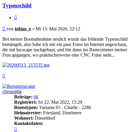
Typenschild
Zitieren
Ungelesener
von
tobias_e
»
Mi 13. Mai 2026, 22:12
Beitrag
Bei meiner Bootsabnahme neulich wurde das fehlende Typenschild
bemängelt, also habe ich mir ein paar Fotos im Internet angeschaut,
die mit Incscape nachgebaut, und bin dann ins Bastezimmer meiner
Frau gegangen, wo praktischerweise eine CNC Fräse steht...
Nach
oben
christophk
Beiträge:
68
Registriert:
So 22. Mai 2022, 15:29
Bootstypen:
Varianta 65 - Charlie - 2286
Heimatrevier:
Friesland, IJsselmeer
Wohnort:
Düsseldorf
Kontaktdaten:
Kontaktdaten