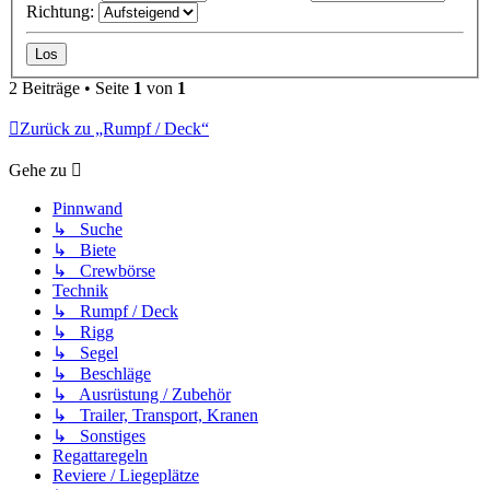
Richtung:
2 Beiträge • Seite
1
von
1
Zurück zu „Rumpf / Deck“
Gehe zu
Pinnwand
↳ Suche
↳ Biete
↳ Crewbörse
Technik
↳ Rumpf / Deck
↳ Rigg
↳ Segel
↳ Beschläge
↳ Ausrüstung / Zubehör
↳ Trailer, Transport, Kranen
↳ Sonstiges
Regattaregeln
Reviere / Liegeplätze