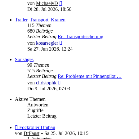
Neuester
von
MichaelvD
Beitrag
Di 28. Jul 2026, 18:56
Trailer, Transport, Kranen
115
Themen
680
Beiträge
Letzter Beitrag
Re: Transportsicherung
Neuester
von
kosarsegler
Beitrag
Sa 27. Jun 2026, 12:24
Sonstiges
99
Themen
515
Beiträge
Letzter Beitrag
Re: Probleme mit Pinnenpilot …
Neuester
von
christophk
Beitrag
Do 9. Jul 2026, 07:03
Aktive Themen
Antworten
Zugriffe
Letzter Beitrag
Fockroller Umbau
von
DrFaust
»
Sa 25. Jul 2026, 10:15
1
Antworten