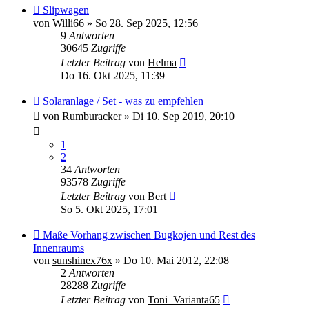
Slipwagen
von
Willi66
»
So 28. Sep 2025, 12:56
9
Antworten
30645
Zugriffe
Letzter Beitrag
von
Helma
Do 16. Okt 2025, 11:39
Solaranlage / Set - was zu empfehlen
von
Rumburacker
»
Di 10. Sep 2019, 20:10
1
2
34
Antworten
93578
Zugriffe
Letzter Beitrag
von
Bert
So 5. Okt 2025, 17:01
Maße Vorhang zwischen Bugkojen und Rest des
Innenraums
von
sunshinex76x
»
Do 10. Mai 2012, 22:08
2
Antworten
28288
Zugriffe
Letzter Beitrag
von
Toni_Varianta65