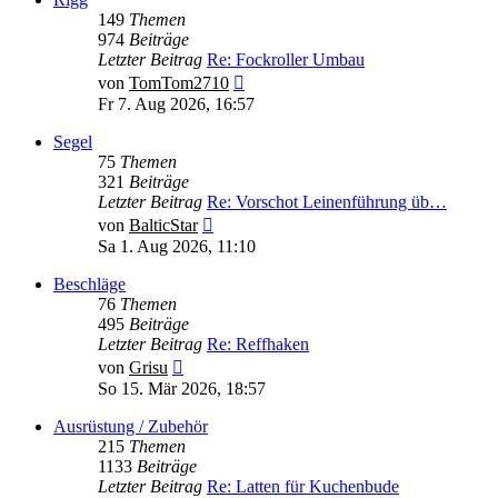
149
Themen
974
Beiträge
Letzter Beitrag
Re: Fockroller Umbau
Neuester
von
TomTom2710
Beitrag
Fr 7. Aug 2026, 16:57
Segel
75
Themen
321
Beiträge
Letzter Beitrag
Re: Vorschot Leinenführung üb…
Neuester
von
BalticStar
Beitrag
Sa 1. Aug 2026, 11:10
Beschläge
76
Themen
495
Beiträge
Letzter Beitrag
Re: Reffhaken
Neuester
von
Grisu
Beitrag
So 15. Mär 2026, 18:57
Ausrüstung / Zubehör
215
Themen
1133
Beiträge
Letzter Beitrag
Re: Latten für Kuchenbude