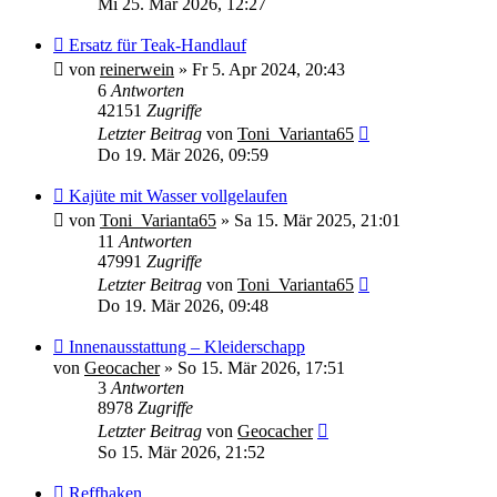
Mi 25. Mär 2026, 12:27
Ersatz für Teak-Handlauf
von
reinerwein
»
Fr 5. Apr 2024, 20:43
6
Antworten
42151
Zugriffe
Letzter Beitrag
von
Toni_Varianta65
Do 19. Mär 2026, 09:59
Kajüte mit Wasser vollgelaufen
von
Toni_Varianta65
»
Sa 15. Mär 2025, 21:01
11
Antworten
47991
Zugriffe
Letzter Beitrag
von
Toni_Varianta65
Do 19. Mär 2026, 09:48
Innenausstattung – Kleiderschapp
von
Geocacher
»
So 15. Mär 2026, 17:51
3
Antworten
8978
Zugriffe
Letzter Beitrag
von
Geocacher
So 15. Mär 2026, 21:52
Reffhaken