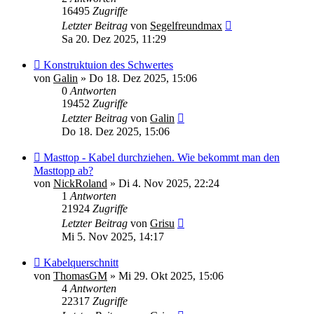
16495
Zugriffe
Letzter Beitrag
von
Segelfreundmax
Sa 20. Dez 2025, 11:29
Konstruktuion des Schwertes
von
Galin
»
Do 18. Dez 2025, 15:06
0
Antworten
19452
Zugriffe
Letzter Beitrag
von
Galin
Do 18. Dez 2025, 15:06
Masttop - Kabel durchziehen. Wie bekommt man den
Masttopp ab?
von
NickRoland
»
Di 4. Nov 2025, 22:24
1
Antworten
21924
Zugriffe
Letzter Beitrag
von
Grisu
Mi 5. Nov 2025, 14:17
Kabelquerschnitt
von
ThomasGM
»
Mi 29. Okt 2025, 15:06
4
Antworten
22317
Zugriffe