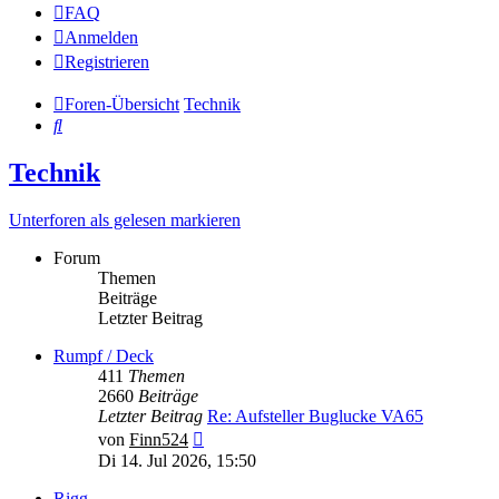
FAQ
Anmelden
Registrieren
Foren-Übersicht
Technik
Suche
Technik
Unterforen als gelesen markieren
Forum
Themen
Beiträge
Letzter Beitrag
Rumpf / Deck
411
Themen
2660
Beiträge
Letzter Beitrag
Re: Aufsteller Buglucke VA65
Neuester
von
Finn524
Beitrag
Di 14. Jul 2026, 15:50
Rigg