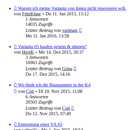
Warum ich meine Varianta von Innen nicht renovieren will.
von
FritzKlase
»
Do 11. Jun 2015, 15:12
1
Antworten
14035
Zugriffe
Letzter Beitrag
von
varimatz
Mo 11. Jan 2016, 13:58
Varianta 65 kaufen ja/nein & slippen?
von
HerrK
»
Mo 14. Dez 2015, 20:37
3
Antworten
16963
Zugriffe
Letzter Beitrag
von
Grisu
Do 17. Dez 2015, 14:16
Wo finde ich die Baunummer in der K4
von
Cuti
»
Di 10. Nov 2015, 11:08
6
Antworten
20503
Zugriffe
Letzter Beitrag
von
Cuti
Do 12. Nov 2015, 07:49
Entsorgung einer VA 65
von
sailor10
»
Mo 1. Jun 2015, 18:54