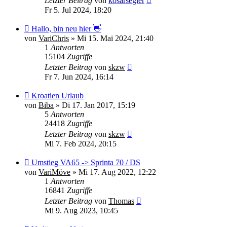
Letzter Beitrag
von
kosarsegler
Fr 5. Jul 2024, 18:20
Hallo, bin neu hier 👋
von
VariChris
»
Mi 15. Mai 2024, 21:40
1
Antworten
15104
Zugriffe
Letzter Beitrag
von
skzw
Fr 7. Jun 2024, 16:14
Kroatien Urlaub
von
Biba
»
Di 17. Jan 2017, 15:19
5
Antworten
24418
Zugriffe
Letzter Beitrag
von
skzw
Mi 7. Feb 2024, 20:15
Umstieg VA65 -> Sprinta 70 / DS
von
VariMöve
»
Mi 17. Aug 2022, 12:22
1
Antworten
16841
Zugriffe
Letzter Beitrag
von
Thomas
Mi 9. Aug 2023, 10:45