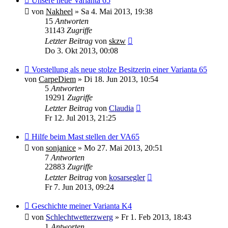
Unsere neue Varianta 65
von
Nakheel
»
Sa 4. Mai 2013, 19:38
15
Antworten
31143
Zugriffe
Letzter Beitrag
von
skzw
Do 3. Okt 2013, 00:08
Vorstellung als neue stolze Besitzerin einer Varianta 65
von
CarpeDiem
»
Di 18. Jun 2013, 10:54
5
Antworten
19291
Zugriffe
Letzter Beitrag
von
Claudia
Fr 12. Jul 2013, 21:25
Hilfe beim Mast stellen der VA65
von
sonjanice
»
Mo 27. Mai 2013, 20:51
7
Antworten
22883
Zugriffe
Letzter Beitrag
von
kosarsegler
Fr 7. Jun 2013, 09:24
Geschichte meiner Varianta K4
von
Schlechtwetterzwerg
»
Fr 1. Feb 2013, 18:43
1
Antworten