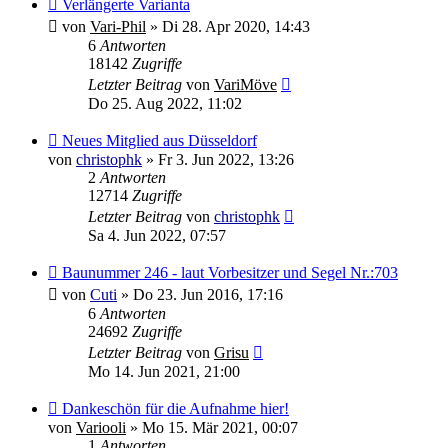
Verlängerte Varianta
von
Vari-Phil
»
Di 28. Apr 2020, 14:43
6
Antworten
18142
Zugriffe
Letzter Beitrag
von
VariMöve
Do 25. Aug 2022, 11:02
Neues Mitglied aus Düsseldorf
von
christophk
»
Fr 3. Jun 2022, 13:26
2
Antworten
12714
Zugriffe
Letzter Beitrag
von
christophk
Sa 4. Jun 2022, 07:57
Baunummer 246 - laut Vorbesitzer und Segel Nr.:703
von
Cuti
»
Do 23. Jun 2016, 17:16
6
Antworten
24692
Zugriffe
Letzter Beitrag
von
Grisu
Mo 14. Jun 2021, 21:00
Dankeschön für die Aufnahme hier!
von
Variooli
»
Mo 15. Mär 2021, 00:07
1
Antworten