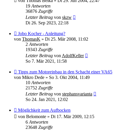
von
Thomas Belka
»
Di 29. Jun 2004, 22:47
19
Antworten
36876
Zugriffe
Letzter Beitrag
von
skzw
Di 26. Sep 2023, 22:18
Jobo Kocher - Anleitung?
von
ThomasK
»
Di 25. Mär 2008, 11:02
2
Antworten
19343
Zugriffe
Letzter Beitrag
von
AdolfKeller
So 7. Mär 2021, 11:58
Tipps zum Motoreinbau in den Schacht einer VA65
von
Mikro Dede
»
So 3. Okt 2004, 11:49
10
Antworten
21752
Zugriffe
Letzter Beitrag
von
stephansvarianta
So 24. Jan 2021, 12:02
Möglichkeit zum Aufbocken
von
Belomonte
»
Di 17. Mär 2009, 12:15
6
Antworten
23648
Zugriffe