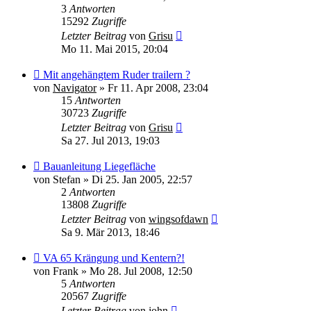
3
Antworten
15292
Zugriffe
Letzter Beitrag
von
Grisu
Mo 11. Mai 2015, 20:04
Mit angehängtem Ruder trailern ?
von
Navigator
»
Fr 11. Apr 2008, 23:04
15
Antworten
30723
Zugriffe
Letzter Beitrag
von
Grisu
Sa 27. Jul 2013, 19:03
Bauanleitung Liegefläche
von
Stefan
»
Di 25. Jan 2005, 22:57
2
Antworten
13808
Zugriffe
Letzter Beitrag
von
wingsofdawn
Sa 9. Mär 2013, 18:46
VA 65 Krängung und Kentern?!
von
Frank
»
Mo 28. Jul 2008, 12:50
5
Antworten
20567
Zugriffe
Letzter Beitrag
von
john