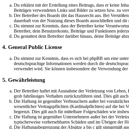
Du erklärst mit der Erstellung eines Beitrags, dass er keine Inh
Beiträgen verwendeten Links und Bilder zu setzen bzw. zu ve
Der Betreiber des Boards übt das Hausrecht aus. Bei Verstöße
dauerhaft von der Nutzung dieses Boards ausschließen und dir e
Du nimmst zur Kenntnis, dass der Betreiber keine Verantwortung 
Betreiber, dein Benutzerkonto, Beiträge und Funktionen jederze
Du gestattest dem Betreiber darüber hinaus, deine Beiträge abz
4. General Public License
Du nimmst zur Kenntnis, dass es sich bei phpBB um eine unter
deutschsprachige Informationen werden durch die deutschsprac
verwendet wird. Sie können insbesondere die Verwendung der S
5. Gewährleistung
Der Betreiber haftet mit Ausnahme der Verletzung von Leben, Kö
grob fahrlässiges Verhalten zurückzuführen sind. Dies gilt au
Die Haftung ist gegenüber Verbrauchern außer bei vorsätzlich
wesentlicher Vertragspflichten (Kardinalpflichten) auf die be
begrenzt. Dies gilt auch für mittelbare Folgeschäden wie ins
Die Haftung ist gegenüber Unternehmern außer bei der Verletzu
typischerweise vorhersehbaren Schäden und im Übrigen der Höh
Die Haftungsbegrenzung der Absätze a bis c gilt sinngemäß auc