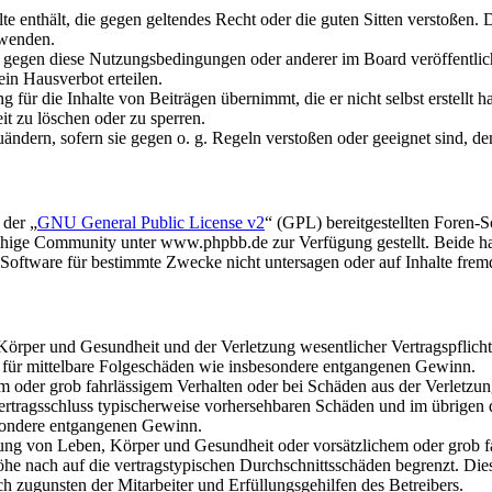
alte enthält, die gegen geltendes Recht oder die guten Sitten verstoßen. 
rwenden.
n gegen diese Nutzungsbedingungen oder anderer im Board veröffentli
in Hausverbot erteilen.
für die Inhalte von Beiträgen übernimmt, die er nicht selbst erstellt 
it zu löschen oder zu sperren.
uändern, sofern sie gegen o. g. Regeln verstoßen oder geeignet sind, 
 der „
GNU General Public License v2
“ (GPL) bereitgestellten Foren
hige Community unter www.phpbb.de zur Verfügung gestellt. Beide hab
oftware für bestimmte Zwecke nicht untersagen oder auf Inhalte frem
rper und Gesundheit und der Verletzung wesentlicher Vertragspflichten
ch für mittelbare Folgeschäden wie insbesondere entgangenen Gewinn.
em oder grob fahrlässigem Verhalten oder bei Schäden aus der Verletz
i Vertragsschluss typischerweise vorhersehbaren Schäden und im übrigen
besondere entgangenen Gewinn.
ng von Leben, Körper und Gesundheit oder vorsätzlichem oder grob fah
e nach auf die vertragstypischen Durchschnittsschäden begrenzt. Dies
h zugunsten der Mitarbeiter und Erfüllungsgehilfen des Betreibers.