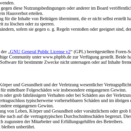
rwenden.
n gegen diese Nutzungsbedingungen oder anderer im Board veröffentli
in Hausverbot erteilen.
für die Inhalte von Beiträgen übernimmt, die er nicht selbst erstellt 
it zu löschen oder zu sperren.
uändern, sofern sie gegen o. g. Regeln verstoßen oder geeignet sind, 
 der „
GNU General Public License v2
“ (GPL) bereitgestellten Foren
hige Community unter www.phpbb.de zur Verfügung gestellt. Beide hab
oftware für bestimmte Zwecke nicht untersagen oder auf Inhalte frem
rper und Gesundheit und der Verletzung wesentlicher Vertragspflichten
ch für mittelbare Folgeschäden wie insbesondere entgangenen Gewinn.
em oder grob fahrlässigem Verhalten oder bei Schäden aus der Verletz
i Vertragsschluss typischerweise vorhersehbaren Schäden und im übrigen
besondere entgangenen Gewinn.
ng von Leben, Körper und Gesundheit oder vorsätzlichem oder grob fah
e nach auf die vertragstypischen Durchschnittsschäden begrenzt. Dies
h zugunsten der Mitarbeiter und Erfüllungsgehilfen des Betreibers.
bleiben unberührt.