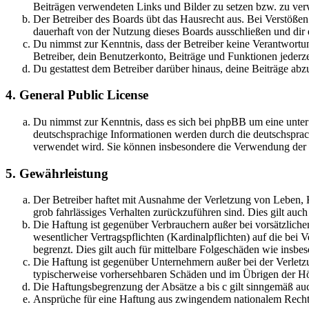
Beiträgen verwendeten Links und Bilder zu setzen bzw. zu ve
Der Betreiber des Boards übt das Hausrecht aus. Bei Verstöße
dauerhaft von der Nutzung dieses Boards ausschließen und dir e
Du nimmst zur Kenntnis, dass der Betreiber keine Verantwortung 
Betreiber, dein Benutzerkonto, Beiträge und Funktionen jederze
Du gestattest dem Betreiber darüber hinaus, deine Beiträge abz
4. General Public License
Du nimmst zur Kenntnis, dass es sich bei phpBB um eine unter
deutschsprachige Informationen werden durch die deutschsprac
verwendet wird. Sie können insbesondere die Verwendung der S
5. Gewährleistung
Der Betreiber haftet mit Ausnahme der Verletzung von Leben, Kö
grob fahrlässiges Verhalten zurückzuführen sind. Dies gilt au
Die Haftung ist gegenüber Verbrauchern außer bei vorsätzlich
wesentlicher Vertragspflichten (Kardinalpflichten) auf die be
begrenzt. Dies gilt auch für mittelbare Folgeschäden wie ins
Die Haftung ist gegenüber Unternehmern außer bei der Verletzu
typischerweise vorhersehbaren Schäden und im Übrigen der Höh
Die Haftungsbegrenzung der Absätze a bis c gilt sinngemäß auc
Ansprüche für eine Haftung aus zwingendem nationalem Recht 