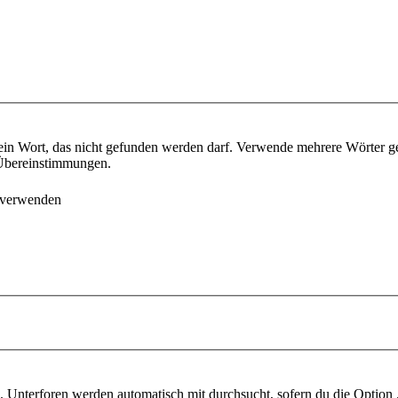
ein Wort, das nicht gefunden werden darf. Verwende mehrere Wörter g
e Übereinstimmungen.
 verwenden
 Unterforen werden automatisch mit durchsucht, sofern du die Option 