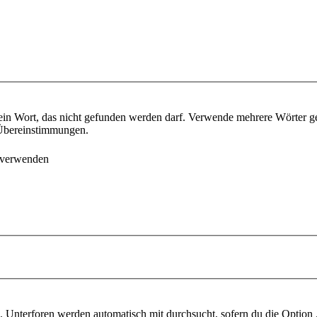
ein Wort, das nicht gefunden werden darf. Verwende mehrere Wörter g
e Übereinstimmungen.
 verwenden
 Unterforen werden automatisch mit durchsucht, sofern du die Option 