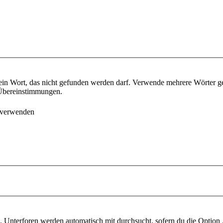
ein Wort, das nicht gefunden werden darf. Verwende mehrere Wörter g
e Übereinstimmungen.
 verwenden
 Unterforen werden automatisch mit durchsucht, sofern du die Option 