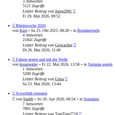
3
Antworten
5121
Zugriffe
Letzter Beitrag
von
Joerg2991
Fr 29. Mai 2026, 09:52
Neuer
Rheinwoche 2026
Beitrag
von
Kasi
»
Sa 25. Okt 2025, 08:28
» in
Regattaregeln
4
Antworten
21841
Zugriffe
Letzter Beitrag
von
Geocacher
Di 26. Mai 2026, 11:40
Neuer
Fahren gegen und mit der Welle
Beitrag
von
kosarsegler
»
Fr 22. Mai 2026, 13:58
» in
Varianta segeln
1
Antworten
5290
Zugriffe
Letzter Beitrag
von
Grisu
Sa 23. Mai 2026, 13:44
Neuer
Scwertfall erneuten
Beitrag
von
Surfdj
»
So 26. Apr 2026, 06:54
» in
Sonstiges
7
Antworten
7801
Zugriffe
Letzter Beitrag
von
TomTom2710