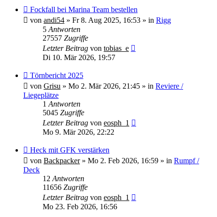
Neuer
Fockfall bei Marina Team bestellen
Beitrag
von
andi54
»
Fr 8. Aug 2025, 16:53
» in
Rigg
5
Antworten
27557
Zugriffe
Letzter Beitrag
von
tobias_e
Di 10. Mär 2026, 19:57
Neuer
Törnbericht 2025
Beitrag
von
Grisu
»
Mo 2. Mär 2026, 21:45
» in
Reviere /
Liegeplätze
1
Antworten
5045
Zugriffe
Letzter Beitrag
von
eosph_1
Mo 9. Mär 2026, 22:22
Neuer
Heck mit GFK verstärken
Beitrag
von
Backpacker
»
Mo 2. Feb 2026, 16:59
» in
Rumpf /
Deck
12
Antworten
11656
Zugriffe
Letzter Beitrag
von
eosph_1
Mo 23. Feb 2026, 16:56