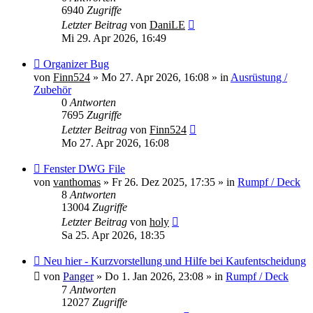
6940
Zugriffe
Letzter Beitrag
von
DaniLE
Mi 29. Apr 2026, 16:49
Neuer
Organizer Bug
Beitrag
von
Finn524
»
Mo 27. Apr 2026, 16:08
» in
Ausrüstung /
Zubehör
0
Antworten
7695
Zugriffe
Letzter Beitrag
von
Finn524
Mo 27. Apr 2026, 16:08
Neuer
Fenster DWG File
Beitrag
von
vanthomas
»
Fr 26. Dez 2025, 17:35
» in
Rumpf / Deck
8
Antworten
13004
Zugriffe
Letzter Beitrag
von
holy
Sa 25. Apr 2026, 18:35
Neuer
Neu hier - Kurzvorstellung und Hilfe bei Kaufentscheidung
Beitrag
von
Panger
»
Do 1. Jan 2026, 23:08
» in
Rumpf / Deck
7
Antworten
12027
Zugriffe