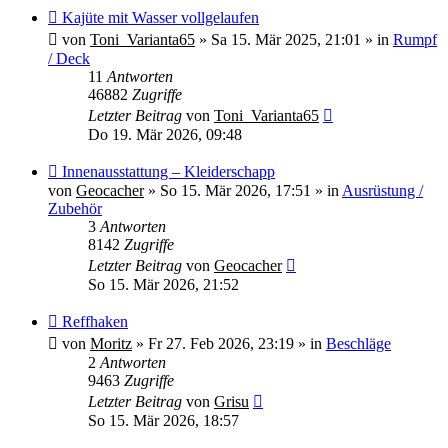
Neuer
Kajüte mit Wasser vollgelaufen
Beitrag
von
Toni_Varianta65
»
Sa 15. Mär 2025, 21:01
» in
Rumpf
/ Deck
11
Antworten
46882
Zugriffe
Letzter Beitrag
von
Toni_Varianta65
Do 19. Mär 2026, 09:48
Neuer
Innenausstattung – Kleiderschapp
Beitrag
von
Geocacher
»
So 15. Mär 2026, 17:51
» in
Ausrüstung /
Zubehör
3
Antworten
8142
Zugriffe
Letzter Beitrag
von
Geocacher
So 15. Mär 2026, 21:52
Neuer
Reffhaken
Beitrag
von
Moritz
»
Fr 27. Feb 2026, 23:19
» in
Beschläge
2
Antworten
9463
Zugriffe
Letzter Beitrag
von
Grisu
So 15. Mär 2026, 18:57