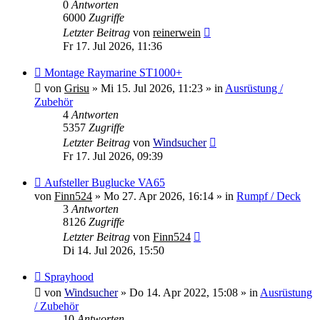
0
Antworten
6000
Zugriffe
Letzter Beitrag
von
reinerwein
Fr 17. Jul 2026, 11:36
Neuer
Montage Raymarine ST1000+
Beitrag
von
Grisu
»
Mi 15. Jul 2026, 11:23
» in
Ausrüstung /
Zubehör
4
Antworten
5357
Zugriffe
Letzter Beitrag
von
Windsucher
Fr 17. Jul 2026, 09:39
Neuer
Aufsteller Buglucke VA65
Beitrag
von
Finn524
»
Mo 27. Apr 2026, 16:14
» in
Rumpf / Deck
3
Antworten
8126
Zugriffe
Letzter Beitrag
von
Finn524
Di 14. Jul 2026, 15:50
Neuer
Sprayhood
Beitrag
von
Windsucher
»
Do 14. Apr 2022, 15:08
» in
Ausrüstung
/ Zubehör
10
Antworten