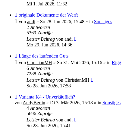
Mi 1. Jul 2026, 11:32
Neuer
originale Dokumente der Werft
Beitrag
von
andi
»
So 28. Jun 2026, 15:48
» in
Sonstiges
2
Antworten
5369
Zugriffe
Letzter Beitrag
von
andi
Mo 29. Jun 2026, 14:36
Neuer
Länge des laufenden Guts
Beitrag
von
ChristianMH
»
So 31. Mai 2026, 15:16
» in
Rigg
6
Antworten
7288
Zugriffe
Letzter Beitrag
von
ChristianMH
So 28. Jun 2026, 17:58
Neuer
Varianta K4 - Unverkäuflich?
Beitrag
von
AndyBerlin
»
Di 3. Mär 2026, 15:18
» in
Sonstiges
4
Antworten
5696
Zugriffe
Letzter Beitrag
von
andi
So 28. Jun 2026, 15:41