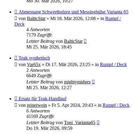
Mo 30. Mär 2026, 10:27
Neuer
Abmessung Schwertbolzen und Messinghülse Varianta 65
Beitrag
von
BalticStar
»
Mi 18. Mär 2026, 12:08
» in
Rumpf /
Deck
4
Antworten
7179
Zugriffe
Letzter Beitrag
von
BalticStar
Mi 25. Mär 2026, 18:45
Neuer
Teak synthetisch
Beitrag
von
Var65x
»
Di 17. Mär 2026, 23:25
» in
Rumpf / Deck
2
Antworten
6649
Zugriffe
Letzter Beitrag
von
mightymidges
Mi 25. Mär 2026, 12:27
Neuer
Ersatz für Teak-Handlauf
Beitrag
von
reinerwein
»
Fr 5. Apr 2024, 20:43
» in
Rumpf / Deck
6
Antworten
41169
Zugriffe
Letzter Beitrag
von
Toni_Varianta65
Do 19. Mär 2026, 09:59