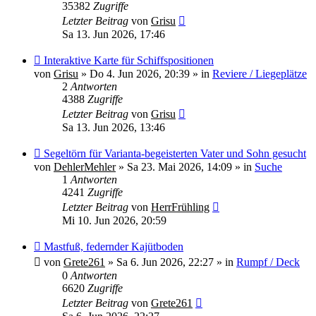
35382
Zugriffe
Letzter Beitrag
von
Grisu
Sa 13. Jun 2026, 17:46
Neuer
Interaktive Karte für Schiffspositionen
Beitrag
von
Grisu
»
Do 4. Jun 2026, 20:39
» in
Reviere / Liegeplätze
2
Antworten
4388
Zugriffe
Letzter Beitrag
von
Grisu
Sa 13. Jun 2026, 13:46
Neuer
Segeltörn für Varianta-begeisterten Vater und Sohn gesucht
Beitrag
von
DehlerMehler
»
Sa 23. Mai 2026, 14:09
» in
Suche
1
Antworten
4241
Zugriffe
Letzter Beitrag
von
HerrFrühling
Mi 10. Jun 2026, 20:59
Neuer
Mastfuß, federnder Kajütboden
Beitrag
von
Grete261
»
Sa 6. Jun 2026, 22:27
» in
Rumpf / Deck
0
Antworten
6620
Zugriffe
Letzter Beitrag
von
Grete261