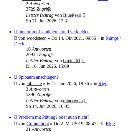
2
Antworten
3729
Zugriffe
Letzter Beitrag
von
BluePearl
So 21. Jun 2026, 12:31
Neuer
Innenrumpf laminieren und verkleiden
Beitrag
von
woodsteen
»
Do 14. Okt 2021, 09:56
» in
Rumpf /
Deck
10
Antworten
20935
Zugriffe
Letzter Beitrag
von
Grete261
Di 16. Jun 2026, 15:09
Neuer
Spibaum anschlagen?
Beitrag
von
tobias_e
»
Fr 12. Jun 2026, 18:36
» in
Rigg
3
Antworten
5896
Zugriffe
Letzter Beitrag
von
reinerwein
So 14. Jun 2026, 16:05
Neuer
Problem mit Pütting? oder auch nicht?
Beitrag
von
Gummiboot
»
Do 2. Mai 2019, 08:47
» in
Rigg
21
Antworten