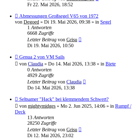
Fr 22. Mai 2026, 18:52
Neuer
Abmessungen Großsegel V65 von 1972
Beitrag
von
Degoed
»
Di 19. Mai 2026, 09:38
» in
Segel
1
Antworten
6668
Zugriffe
Letzter Beitrag
von
Grisu
Di 19. Mai 2026, 10:50
Neuer
Genua 2 von VM Sails
Beitrag
von
Claudia
»
Do 14. Mai 2026, 13:38
» in
Biete
0
Antworten
4929
Zugriffe
Letzter Beitrag
von
Claudia
Do 14. Mai 2026, 13:38
Neuer
Seltsamer "Hack" bei klemmendem Schwert?
Beitrag
von
mightymidges
»
Mo 2. Jun 2025, 14:06
» in
Rumpf /
Deck
13
Antworten
28250
Zugriffe
Letzter Beitrag
von
Grisu
Di 12. Mai 2026, 23:02