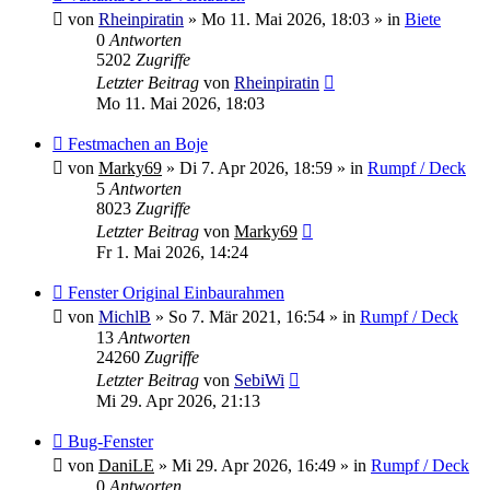
Beitrag
von
Rheinpiratin
»
Mo 11. Mai 2026, 18:03
» in
Biete
0
Antworten
5202
Zugriffe
Letzter Beitrag
von
Rheinpiratin
Mo 11. Mai 2026, 18:03
Neuer
Festmachen an Boje
Beitrag
von
Marky69
»
Di 7. Apr 2026, 18:59
» in
Rumpf / Deck
5
Antworten
8023
Zugriffe
Letzter Beitrag
von
Marky69
Fr 1. Mai 2026, 14:24
Neuer
Fenster Original Einbaurahmen
Beitrag
von
MichlB
»
So 7. Mär 2021, 16:54
» in
Rumpf / Deck
13
Antworten
24260
Zugriffe
Letzter Beitrag
von
SebiWi
Mi 29. Apr 2026, 21:13
Neuer
Bug-Fenster
Beitrag
von
DaniLE
»
Mi 29. Apr 2026, 16:49
» in
Rumpf / Deck
0
Antworten