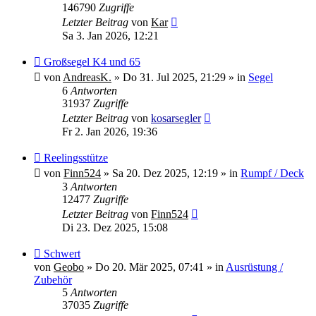
146790
Zugriffe
Letzter Beitrag
von
Kar
Sa 3. Jan 2026, 12:21
Neuer
Großsegel K4 und 65
Beitrag
von
AndreasK.
»
Do 31. Jul 2025, 21:29
» in
Segel
6
Antworten
31937
Zugriffe
Letzter Beitrag
von
kosarsegler
Fr 2. Jan 2026, 19:36
Neuer
Reelingsstütze
Beitrag
von
Finn524
»
Sa 20. Dez 2025, 12:19
» in
Rumpf / Deck
3
Antworten
12477
Zugriffe
Letzter Beitrag
von
Finn524
Di 23. Dez 2025, 15:08
Neuer
Schwert
Beitrag
von
Geobo
»
Do 20. Mär 2025, 07:41
» in
Ausrüstung /
Zubehör
5
Antworten
37035
Zugriffe