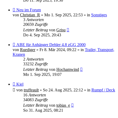
Do 11. Sep 2025, 19:36
Neuer
Neu im Forum
Beitrag
von
Christian_R
»
Mo 1. Sep 2025, 22:53
» in
Sonstiges
3
Antworten
20659
Zugriffe
Letzter Beitrag
von
Grisu
Do 4. Sep 2025, 20:43
Neuer
ABE für Anhänger Dehler 4.8 zGG 2000
Beitrag
von
Ruediger
»
Fr 8. Mär 2024, 09:22
» in
Trailer, Transport,
Kranen
2
Antworten
33232
Zugriffe
Letzter Beitrag
von
Hochamwind
Mo 1. Sep 2025, 19:07
Neuer
Kiel
Beitrag
von
truffeault
»
So 24. Aug 2025, 22:12
» in
Rumpf / Deck
16
Antworten
34083
Zugriffe
Letzter Beitrag
von
tobias_e
So 31. Aug 2025, 08:21