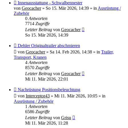
Neuer
Innenausstattung - Schwalbennester
Beitrag
von
Geocacher
»
So 15. Mär 2026, 14:39
» in
Ausrüstung /
Zubehör
0
Antworten
7714
Zugriffe
Letzter Beitrag
von
Geocacher
So 15. Mär 2026, 14:39
Neuer
Dehler Originaltrailer abschmieren
Beitrag
von
Geocacher
»
Sa 14. Feb 2026, 14:38
» in
Trailer,
Transport, Kranen
4
Antworten
8570
Zugriffe
Letzter Beitrag
von
Geocacher
Mi 11. Mär 2026, 22:01
Neuer
Nachrüstung Positionsbeleuchtung
Beitrag
von
Interceptor43
»
Mi 11. Mär 2026, 10:05
» in
Ausrüstung / Zubehör
1
Antworten
6586
Zugriffe
Letzter Beitrag
von
Grisu
Mi 11. Mär 2026, 11:28