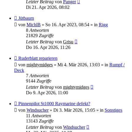
Letzter Beitrag
von
Panger
Di 21. Apr 2026, 08:02
Neuer
Jütbaum
Beitrag
von
MichlB
»
So 16. Apr 2023, 08:54
» in
Rigg
8
Antworten
21829
Zugriffe
Letzter Beitrag
von
Grisu
Do 16. Apr 2026, 11:26
Neuer
Ruderblatt reparieren
Beitrag
von
mightymidges
»
Mi 4. Mär 2026, 13:03
» in
Rumpf /
Deck
7
Antworten
9144
Zugriffe
Letzter Beitrag
von
mightymidges
Do 9. Apr 2026, 11:00
Neuer
Pinnenpilot St1000 Raymarine defekt?
Beitrag
von
Windsucher
»
Di 3. Mär 2026, 15:05
» in
Sonstiges
11
Antworten
13143
Zugriffe
Letzter Beitrag
von
Windsucher