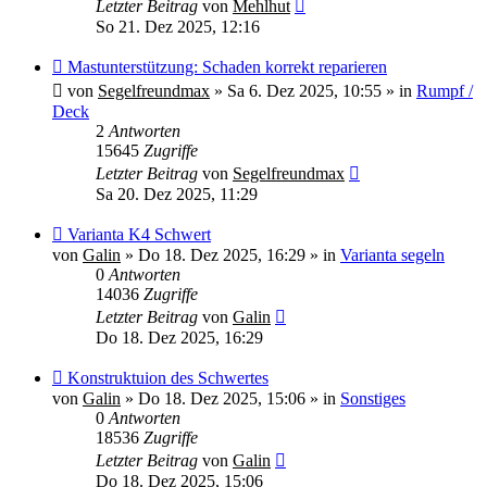
Letzter Beitrag
von
Mehlhut
So 21. Dez 2025, 12:16
Neuer
Mastunterstützung: Schaden korrekt reparieren
Beitrag
von
Segelfreundmax
»
Sa 6. Dez 2025, 10:55
» in
Rumpf /
Deck
2
Antworten
15645
Zugriffe
Letzter Beitrag
von
Segelfreundmax
Sa 20. Dez 2025, 11:29
Neuer
Varianta K4 Schwert
Beitrag
von
Galin
»
Do 18. Dez 2025, 16:29
» in
Varianta segeln
0
Antworten
14036
Zugriffe
Letzter Beitrag
von
Galin
Do 18. Dez 2025, 16:29
Neuer
Konstruktuion des Schwertes
Beitrag
von
Galin
»
Do 18. Dez 2025, 15:06
» in
Sonstiges
0
Antworten
18536
Zugriffe
Letzter Beitrag
von
Galin
Do 18. Dez 2025, 15:06