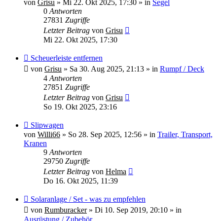
von
Grisu
»
Mi 22. Okt 2025, 17:30
» in
Segel
0
Antworten
27831
Zugriffe
Letzter Beitrag
von
Grisu
Mi 22. Okt 2025, 17:30
Neuer
Scheuerleiste entfernen
Beitrag
von
Grisu
»
Sa 30. Aug 2025, 21:13
» in
Rumpf / Deck
4
Antworten
27851
Zugriffe
Letzter Beitrag
von
Grisu
So 19. Okt 2025, 23:16
Neuer
Slipwagen
Beitrag
von
Willi66
»
So 28. Sep 2025, 12:56
» in
Trailer, Transport,
Kranen
9
Antworten
29750
Zugriffe
Letzter Beitrag
von
Helma
Do 16. Okt 2025, 11:39
Neuer
Solaranlage / Set - was zu empfehlen
Beitrag
von
Rumburacker
»
Di 10. Sep 2019, 20:10
» in
Ausrüstung / Zubehör