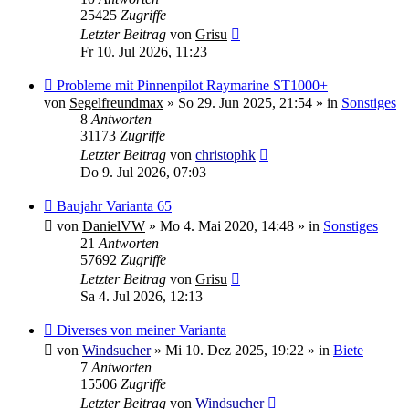
25425
Zugriffe
Letzter Beitrag
von
Grisu
Fr 10. Jul 2026, 11:23
Neuer
Probleme mit Pinnenpilot Raymarine ST1000+
Beitrag
von
Segelfreundmax
»
So 29. Jun 2025, 21:54
» in
Sonstiges
8
Antworten
31173
Zugriffe
Letzter Beitrag
von
christophk
Do 9. Jul 2026, 07:03
Neuer
Baujahr Varianta 65
Beitrag
von
DanielVW
»
Mo 4. Mai 2020, 14:48
» in
Sonstiges
21
Antworten
57692
Zugriffe
Letzter Beitrag
von
Grisu
Sa 4. Jul 2026, 12:13
Neuer
Diverses von meiner Varianta
Beitrag
von
Windsucher
»
Mi 10. Dez 2025, 19:22
» in
Biete
7
Antworten
15506
Zugriffe
Letzter Beitrag
von
Windsucher