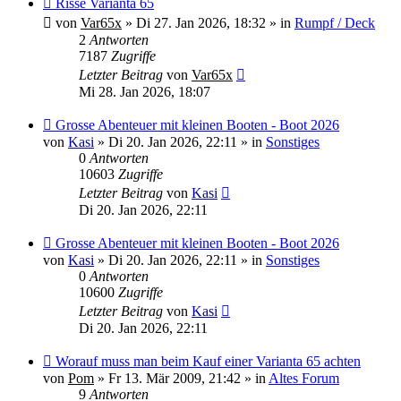
Risse Varianta 65
Beitrag
von
Var65x
»
Di 27. Jan 2026, 18:32
» in
Rumpf / Deck
2
Antworten
7187
Zugriffe
Letzter Beitrag
von
Var65x
Mi 28. Jan 2026, 18:07
Neuer
Grosse Abenteuer mit kleinen Booten - Boot 2026
Beitrag
von
Kasi
»
Di 20. Jan 2026, 22:11
» in
Sonstiges
0
Antworten
10603
Zugriffe
Letzter Beitrag
von
Kasi
Di 20. Jan 2026, 22:11
Neuer
Grosse Abenteuer mit kleinen Booten - Boot 2026
Beitrag
von
Kasi
»
Di 20. Jan 2026, 22:11
» in
Sonstiges
0
Antworten
10600
Zugriffe
Letzter Beitrag
von
Kasi
Di 20. Jan 2026, 22:11
Neuer
Worauf muss man beim Kauf einer Varianta 65 achten
Beitrag
von
Pom
»
Fr 13. Mär 2009, 21:42
» in
Altes Forum
9
Antworten