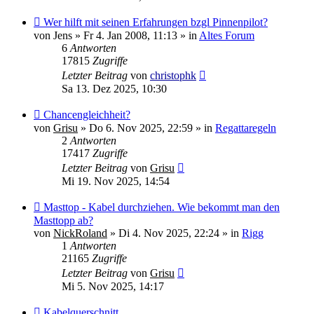
Neuer
Wer hilft mit seinen Erfahrungen bzgl Pinnenpilot?
Beitrag
von
Jens
»
Fr 4. Jan 2008, 11:13
» in
Altes Forum
6
Antworten
17815
Zugriffe
Letzter Beitrag
von
christophk
Sa 13. Dez 2025, 10:30
Neuer
Chancengleichheit?
Beitrag
von
Grisu
»
Do 6. Nov 2025, 22:59
» in
Regattaregeln
2
Antworten
17417
Zugriffe
Letzter Beitrag
von
Grisu
Mi 19. Nov 2025, 14:54
Neuer
Masttop - Kabel durchziehen. Wie bekommt man den
Beitrag
Masttopp ab?
von
NickRoland
»
Di 4. Nov 2025, 22:24
» in
Rigg
1
Antworten
21165
Zugriffe
Letzter Beitrag
von
Grisu
Mi 5. Nov 2025, 14:17
Neuer
Kabelquerschnitt