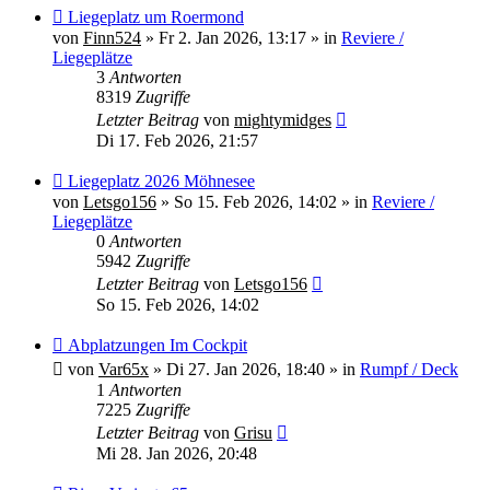
Neuer
Liegeplatz um Roermond
Beitrag
von
Finn524
»
Fr 2. Jan 2026, 13:17
» in
Reviere /
Liegeplätze
3
Antworten
8319
Zugriffe
Letzter Beitrag
von
mightymidges
Di 17. Feb 2026, 21:57
Neuer
Liegeplatz 2026 Möhnesee
Beitrag
von
Letsgo156
»
So 15. Feb 2026, 14:02
» in
Reviere /
Liegeplätze
0
Antworten
5942
Zugriffe
Letzter Beitrag
von
Letsgo156
So 15. Feb 2026, 14:02
Neuer
Abplatzungen Im Cockpit
Beitrag
von
Var65x
»
Di 27. Jan 2026, 18:40
» in
Rumpf / Deck
1
Antworten
7225
Zugriffe
Letzter Beitrag
von
Grisu
Mi 28. Jan 2026, 20:48
Neuer