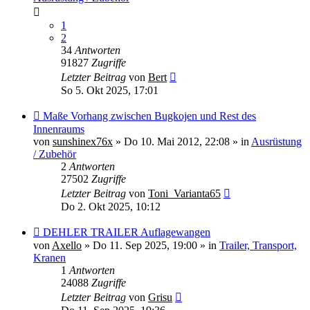
1
2
34
Antworten
91827
Zugriffe
Letzter Beitrag
von
Bert
So 5. Okt 2025, 17:01
Neuer
Maße Vorhang zwischen Bugkojen und Rest des
Beitrag
Innenraums
von
sunshinex76x
»
Do 10. Mai 2012, 22:08
» in
Ausrüstung
/ Zubehör
2
Antworten
27502
Zugriffe
Letzter Beitrag
von
Toni_Varianta65
Do 2. Okt 2025, 10:12
Neuer
DEHLER TRAILER Auflagewangen
Beitrag
von
Axello
»
Do 11. Sep 2025, 19:00
» in
Trailer, Transport,
Kranen
1
Antworten
24088
Zugriffe
Letzter Beitrag
von
Grisu