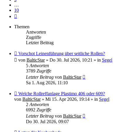
…
10
Nächste
Themen
Antworten
Zugriffe
Letzter Beitrag
Neuer
Vorschot Leinenführung über seitliche Rollen?
Beitrag
von
BalticStar
»
Do 30. Jul 2026, 10:21
» in
Segel
5
Antworten
3789
Zugriffe
Letzter Beitrag
von
BalticStar
Sa 1. Aug 2026, 11:10
Neuer
Welche Rollreffanlage Plastimo 406 oder 609?
Beitrag
von
BalticStar
»
Mi 15. Apr 2026, 19:14
» in
Segel
2
Antworten
6992
Zugriffe
Letzter Beitrag
von
BalticStar
Do 30. Jul 2026, 09:07
Neuer