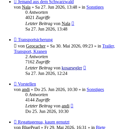
Neuer
Jemand aus dem Schwarzwald
Beitrag
von
Nala
»
Sa 27. Jun 2026, 13:48
» in
Sonstiges
0
Antworten
4021
Zugriffe
Letzter Beitrag
von
Nala
Sa 27. Jun 2026, 13:48
Neuer
Transportsicherung
Beitrag
von
Geocacher
»
Sa 30. Mai 2026, 09:23
» in
Trailer,
Transport, Kranen
2
Antworten
7162
Zugriffe
Letzter Beitrag
von
kosarsegler
Sa 27. Jun 2026, 12:24
Neuer
Vorstellen
Beitrag
von
andi
»
Do 25. Jun 2026, 10:30
» in
Sonstiges
0
Antworten
4144
Zugriffe
Letzter Beitrag
von
andi
Do 25. Jun 2026, 10:30
Neuer
Regattagenua, kaum genutzt
Beitrag
von
BluePearl
»
Fr 29. Mai 2026, 16:31
» in
Biete