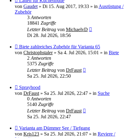
Latten für Kuchenbude
Beitrag
von
Gaudet
»
Di 15. Aug 2017, 19:33
» in
Ausrüstung /
Zubehör
3
Antworten
18841
Zugriffe
Letzter Beitrag
von
MichaelvD
Di 28. Jul 2026, 18:56
Neuer
Biete zahlreiches Zubehör für Varianta 65
Beitrag
von
Christophstaler
»
Sa 4. Jul 2026, 15:01
» in
Biete
2
Antworten
5375
Zugriffe
Letzter Beitrag
von
DrFaust
Sa 25. Jul 2026, 22:50
Neuer
Sprayhood
Beitrag
von
DrFaust
»
Sa 25. Jul 2026, 22:47
» in
Suche
0
Antworten
5140
Zugriffe
Letzter Beitrag
von
DrFaust
Sa 25. Jul 2026, 22:47
Neuer
Varianta am Dümmer See / Tiefgang
Beitrag
von
Kris123
»
Sa 25. Jul 2026, 21:07
» in
Reviere /