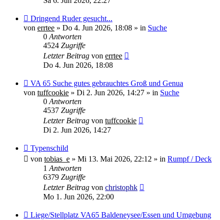
Sa 6. Jun 2026, 22:27
Neuer
Dringend Ruder gesucht...
Beitrag
von
errtee
»
Do 4. Jun 2026, 18:08
» in
Suche
0
Antworten
4524
Zugriffe
Letzter Beitrag
von
errtee
Do 4. Jun 2026, 18:08
Neuer
VA 65 Suche gutes gebrauchtes Groß und Genua
Beitrag
von
tuffcookie
»
Di 2. Jun 2026, 14:27
» in
Suche
0
Antworten
4537
Zugriffe
Letzter Beitrag
von
tuffcookie
Di 2. Jun 2026, 14:27
Neuer
Typenschild
Beitrag
von
tobias_e
»
Mi 13. Mai 2026, 22:12
» in
Rumpf / Deck
1
Antworten
6379
Zugriffe
Letzter Beitrag
von
christophk
Mo 1. Jun 2026, 22:00
Neuer
Liege/Stellplatz VA65 Baldeneysee/Essen und Umgebung