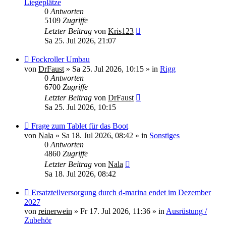
Liegeplätze
0
Antworten
5109
Zugriffe
Letzter Beitrag
von
Kris123
Sa 25. Jul 2026, 21:07
Neuer
Fockroller Umbau
Beitrag
von
DrFaust
»
Sa 25. Jul 2026, 10:15
» in
Rigg
0
Antworten
6700
Zugriffe
Letzter Beitrag
von
DrFaust
Sa 25. Jul 2026, 10:15
Neuer
Frage zum Tablet für das Boot
Beitrag
von
Nala
»
Sa 18. Jul 2026, 08:42
» in
Sonstiges
0
Antworten
4860
Zugriffe
Letzter Beitrag
von
Nala
Sa 18. Jul 2026, 08:42
Neuer
Ersatzteilversorgung durch d-marina endet im Dezember
Beitrag
2027
von
reinerwein
»
Fr 17. Jul 2026, 11:36
» in
Ausrüstung /
Zubehör