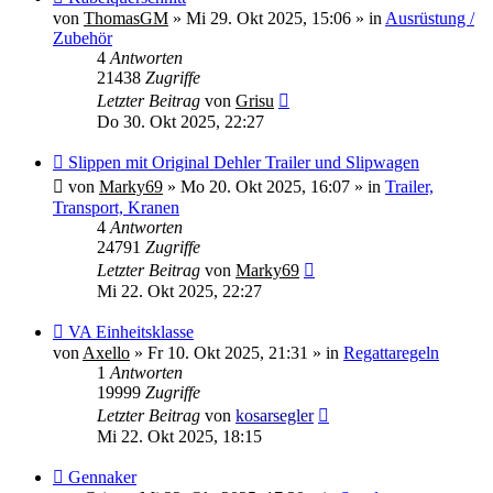
Beitrag
von
ThomasGM
»
Mi 29. Okt 2025, 15:06
» in
Ausrüstung /
Zubehör
4
Antworten
21438
Zugriffe
Letzter Beitrag
von
Grisu
Do 30. Okt 2025, 22:27
Neuer
Slippen mit Original Dehler Trailer und Slipwagen
Beitrag
von
Marky69
»
Mo 20. Okt 2025, 16:07
» in
Trailer,
Transport, Kranen
4
Antworten
24791
Zugriffe
Letzter Beitrag
von
Marky69
Mi 22. Okt 2025, 22:27
Neuer
VA Einheitsklasse
Beitrag
von
Axello
»
Fr 10. Okt 2025, 21:31
» in
Regattaregeln
1
Antworten
19999
Zugriffe
Letzter Beitrag
von
kosarsegler
Mi 22. Okt 2025, 18:15
Neuer
Gennaker
Beitrag