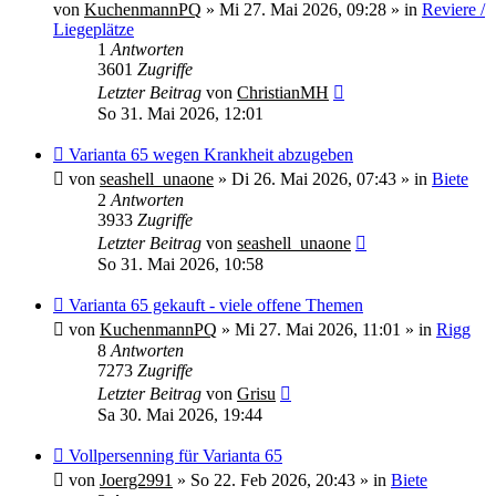
Beitrag
von
KuchenmannPQ
»
Mi 27. Mai 2026, 09:28
» in
Reviere /
Liegeplätze
1
Antworten
3601
Zugriffe
Letzter Beitrag
von
ChristianMH
So 31. Mai 2026, 12:01
Neuer
Varianta 65 wegen Krankheit abzugeben
Beitrag
von
seashell_unaone
»
Di 26. Mai 2026, 07:43
» in
Biete
2
Antworten
3933
Zugriffe
Letzter Beitrag
von
seashell_unaone
So 31. Mai 2026, 10:58
Neuer
Varianta 65 gekauft - viele offene Themen
Beitrag
von
KuchenmannPQ
»
Mi 27. Mai 2026, 11:01
» in
Rigg
8
Antworten
7273
Zugriffe
Letzter Beitrag
von
Grisu
Sa 30. Mai 2026, 19:44
Neuer
Vollpersenning für Varianta 65
Beitrag
von
Joerg2991
»
So 22. Feb 2026, 20:43
» in
Biete