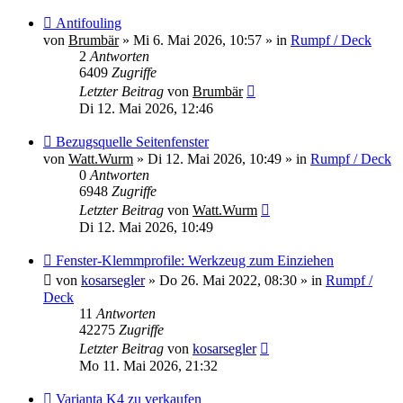
Neuer
Antifouling
Beitrag
von
Brumbär
»
Mi 6. Mai 2026, 10:57
» in
Rumpf / Deck
2
Antworten
6409
Zugriffe
Letzter Beitrag
von
Brumbär
Di 12. Mai 2026, 12:46
Neuer
Bezugsquelle Seitenfenster
Beitrag
von
Watt.Wurm
»
Di 12. Mai 2026, 10:49
» in
Rumpf / Deck
0
Antworten
6948
Zugriffe
Letzter Beitrag
von
Watt.Wurm
Di 12. Mai 2026, 10:49
Neuer
Fenster-Klemmprofile: Werkzeug zum Einziehen
Beitrag
von
kosarsegler
»
Do 26. Mai 2022, 08:30
» in
Rumpf /
Deck
11
Antworten
42275
Zugriffe
Letzter Beitrag
von
kosarsegler
Mo 11. Mai 2026, 21:32
Neuer
Varianta K4 zu verkaufen