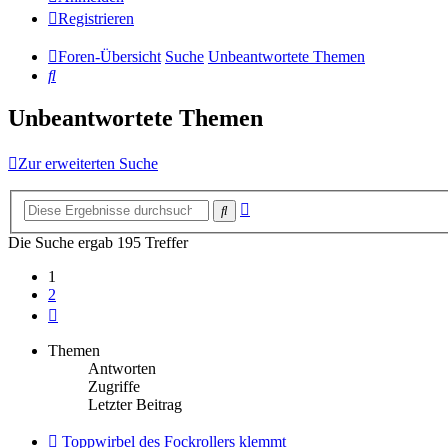
Registrieren
Foren-Übersicht
Suche
Unbeantwortete Themen
Suche
Unbeantwortete Themen
Zur erweiterten Suche
Erweiterte
Suche
Suche
Die Suche ergab 195 Treffer
1
2
Nächste
Themen
Antworten
Zugriffe
Letzter Beitrag
Neuer
Toppwirbel des Fockrollers klemmt