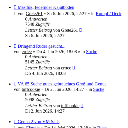
Neuer
Mastfuß, federnder Kajütboden
Beitrag
von
Grete261
»
Sa 6. Jun 2026, 22:27
» in
Rumpf / Deck
0
Antworten
7548
Zugriffe
Letzter Beitrag
von
Grete261
Sa 6. Jun 2026, 22:27
Neuer
Dringend Ruder gesucht...
Beitrag
von
errtee
»
Do 4. Jun 2026, 18:08
» in
Suche
0
Antworten
5145
Zugriffe
Letzter Beitrag
von
errtee
Do 4. Jun 2026, 18:08
Neuer
VA 65 Suche gutes gebrauchtes Groß und Genua
Beitrag
von
tuffcookie
»
Di 2. Jun 2026, 14:27
» in
Suche
0
Antworten
5098
Zugriffe
Letzter Beitrag
von
tuffcookie
Di 2. Jun 2026, 14:27
Neuer
Genua 2 von VM Sails
Beitrag
von
Claudia
»
Do 14. Mai 2026, 13:38
» in
Biete