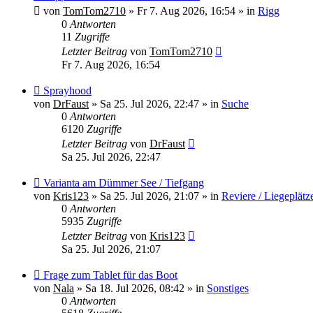
Beitrag
von
TomTom2710
»
Fr 7. Aug 2026, 16:54
» in
Rigg
0
Antworten
11
Zugriffe
Letzter Beitrag
von
TomTom2710
Fr 7. Aug 2026, 16:54
Neuer
Sprayhood
Beitrag
von
DrFaust
»
Sa 25. Jul 2026, 22:47
» in
Suche
0
Antworten
6120
Zugriffe
Letzter Beitrag
von
DrFaust
Sa 25. Jul 2026, 22:47
Neuer
Varianta am Dümmer See / Tiefgang
Beitrag
von
Kris123
»
Sa 25. Jul 2026, 21:07
» in
Reviere / Liegeplätz
0
Antworten
5935
Zugriffe
Letzter Beitrag
von
Kris123
Sa 25. Jul 2026, 21:07
Neuer
Frage zum Tablet für das Boot
Beitrag
von
Nala
»
Sa 18. Jul 2026, 08:42
» in
Sonstiges
0
Antworten