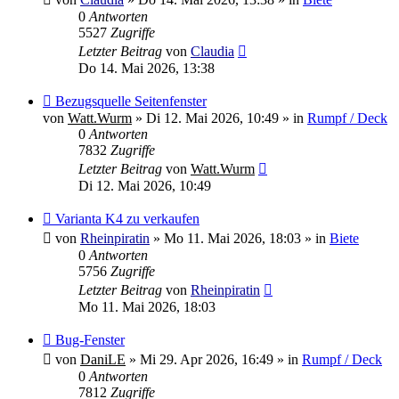
0
Antworten
5527
Zugriffe
Letzter Beitrag
von
Claudia
Do 14. Mai 2026, 13:38
Neuer
Bezugsquelle Seitenfenster
Beitrag
von
Watt.Wurm
»
Di 12. Mai 2026, 10:49
» in
Rumpf / Deck
0
Antworten
7832
Zugriffe
Letzter Beitrag
von
Watt.Wurm
Di 12. Mai 2026, 10:49
Neuer
Varianta K4 zu verkaufen
Beitrag
von
Rheinpiratin
»
Mo 11. Mai 2026, 18:03
» in
Biete
0
Antworten
5756
Zugriffe
Letzter Beitrag
von
Rheinpiratin
Mo 11. Mai 2026, 18:03
Neuer
Bug-Fenster
Beitrag
von
DaniLE
»
Mi 29. Apr 2026, 16:49
» in
Rumpf / Deck
0
Antworten
7812
Zugriffe