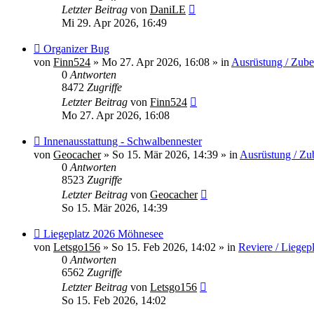
Letzter Beitrag
von
DaniLE
Mi 29. Apr 2026, 16:49
Neuer
Organizer Bug
Beitrag
von
Finn524
»
Mo 27. Apr 2026, 16:08
» in
Ausrüstung / Zub
0
Antworten
8472
Zugriffe
Letzter Beitrag
von
Finn524
Mo 27. Apr 2026, 16:08
Neuer
Innenausstattung - Schwalbennester
Beitrag
von
Geocacher
»
So 15. Mär 2026, 14:39
» in
Ausrüstung / Zu
0
Antworten
8523
Zugriffe
Letzter Beitrag
von
Geocacher
So 15. Mär 2026, 14:39
Neuer
Liegeplatz 2026 Möhnesee
Beitrag
von
Letsgo156
»
So 15. Feb 2026, 14:02
» in
Reviere / Liegep
0
Antworten
6562
Zugriffe
Letzter Beitrag
von
Letsgo156
So 15. Feb 2026, 14:02