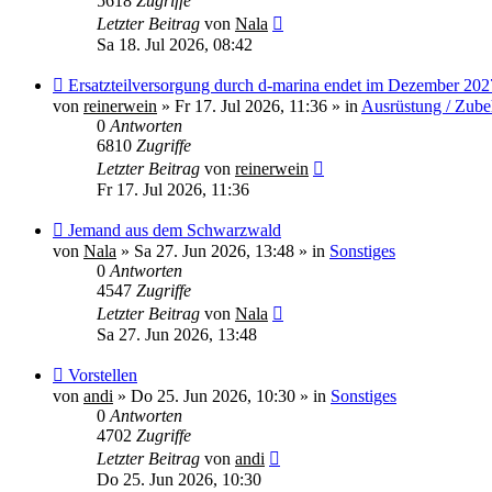
5618
Zugriffe
Letzter Beitrag
von
Nala
Sa 18. Jul 2026, 08:42
Neuer
Ersatzteilversorgung durch d-marina endet im Dezember 202
Beitrag
von
reinerwein
»
Fr 17. Jul 2026, 11:36
» in
Ausrüstung / Zube
0
Antworten
6810
Zugriffe
Letzter Beitrag
von
reinerwein
Fr 17. Jul 2026, 11:36
Neuer
Jemand aus dem Schwarzwald
Beitrag
von
Nala
»
Sa 27. Jun 2026, 13:48
» in
Sonstiges
0
Antworten
4547
Zugriffe
Letzter Beitrag
von
Nala
Sa 27. Jun 2026, 13:48
Neuer
Vorstellen
Beitrag
von
andi
»
Do 25. Jun 2026, 10:30
» in
Sonstiges
0
Antworten
4702
Zugriffe
Letzter Beitrag
von
andi
Do 25. Jun 2026, 10:30