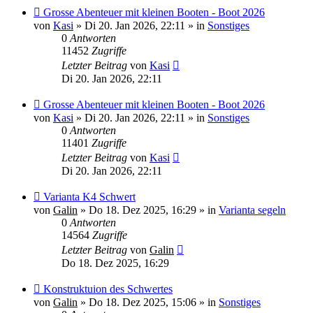
Neuer
Grosse Abenteuer mit kleinen Booten - Boot 2026
Beitrag
von
Kasi
»
Di 20. Jan 2026, 22:11
» in
Sonstiges
0
Antworten
11452
Zugriffe
Letzter Beitrag
von
Kasi
Di 20. Jan 2026, 22:11
Neuer
Grosse Abenteuer mit kleinen Booten - Boot 2026
Beitrag
von
Kasi
»
Di 20. Jan 2026, 22:11
» in
Sonstiges
0
Antworten
11401
Zugriffe
Letzter Beitrag
von
Kasi
Di 20. Jan 2026, 22:11
Neuer
Varianta K4 Schwert
Beitrag
von
Galin
»
Do 18. Dez 2025, 16:29
» in
Varianta segeln
0
Antworten
14564
Zugriffe
Letzter Beitrag
von
Galin
Do 18. Dez 2025, 16:29
Neuer
Konstruktuion des Schwertes
Beitrag
von
Galin
»
Do 18. Dez 2025, 15:06
» in
Sonstiges