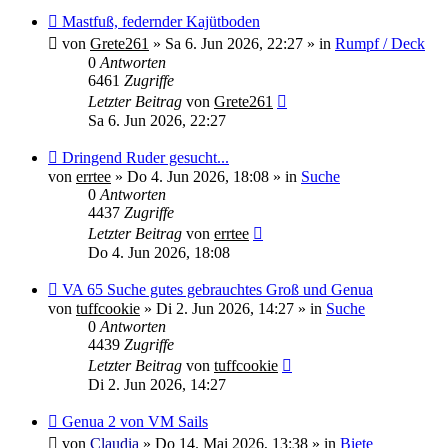
Neuer
Mastfuß, federnder Kajütboden
Beitrag
von
Grete261
»
Sa 6. Jun 2026, 22:27
» in
Rumpf / Deck
0
Antworten
6461
Zugriffe
Letzter Beitrag
von
Grete261
Sa 6. Jun 2026, 22:27
Neuer
Dringend Ruder gesucht...
Beitrag
von
errtee
»
Do 4. Jun 2026, 18:08
» in
Suche
0
Antworten
4437
Zugriffe
Letzter Beitrag
von
errtee
Do 4. Jun 2026, 18:08
Neuer
VA 65 Suche gutes gebrauchtes Groß und Genua
Beitrag
von
tuffcookie
»
Di 2. Jun 2026, 14:27
» in
Suche
0
Antworten
4439
Zugriffe
Letzter Beitrag
von
tuffcookie
Di 2. Jun 2026, 14:27
Neuer
Genua 2 von VM Sails
Beitrag
von
Claudia
»
Do 14. Mai 2026, 13:38
» in
Biete