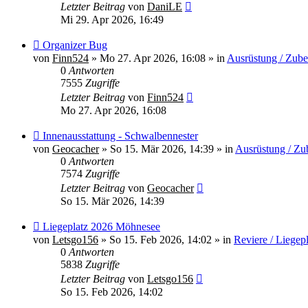
Letzter Beitrag
von
DaniLE
Mi 29. Apr 2026, 16:49
Neuer
Organizer Bug
Beitrag
von
Finn524
»
Mo 27. Apr 2026, 16:08
» in
Ausrüstung / Zub
0
Antworten
7555
Zugriffe
Letzter Beitrag
von
Finn524
Mo 27. Apr 2026, 16:08
Neuer
Innenausstattung - Schwalbennester
Beitrag
von
Geocacher
»
So 15. Mär 2026, 14:39
» in
Ausrüstung / Zu
0
Antworten
7574
Zugriffe
Letzter Beitrag
von
Geocacher
So 15. Mär 2026, 14:39
Neuer
Liegeplatz 2026 Möhnesee
Beitrag
von
Letsgo156
»
So 15. Feb 2026, 14:02
» in
Reviere / Liegep
0
Antworten
5838
Zugriffe
Letzter Beitrag
von
Letsgo156
So 15. Feb 2026, 14:02