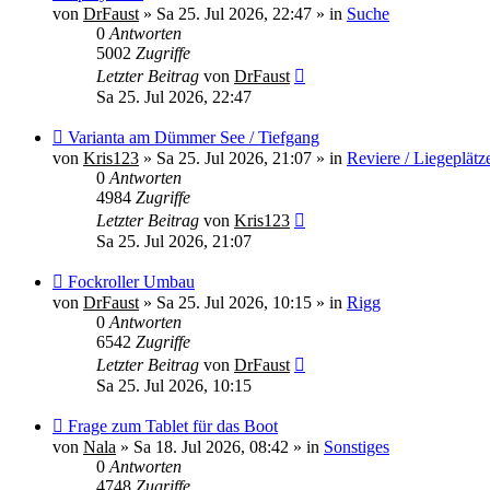
Beitrag
von
DrFaust
»
Sa 25. Jul 2026, 22:47
» in
Suche
0
Antworten
5002
Zugriffe
Letzter Beitrag
von
DrFaust
Sa 25. Jul 2026, 22:47
Neuer
Varianta am Dümmer See / Tiefgang
Beitrag
von
Kris123
»
Sa 25. Jul 2026, 21:07
» in
Reviere / Liegeplätz
0
Antworten
4984
Zugriffe
Letzter Beitrag
von
Kris123
Sa 25. Jul 2026, 21:07
Neuer
Fockroller Umbau
Beitrag
von
DrFaust
»
Sa 25. Jul 2026, 10:15
» in
Rigg
0
Antworten
6542
Zugriffe
Letzter Beitrag
von
DrFaust
Sa 25. Jul 2026, 10:15
Neuer
Frage zum Tablet für das Boot
Beitrag
von
Nala
»
Sa 18. Jul 2026, 08:42
» in
Sonstiges
0
Antworten
4748
Zugriffe