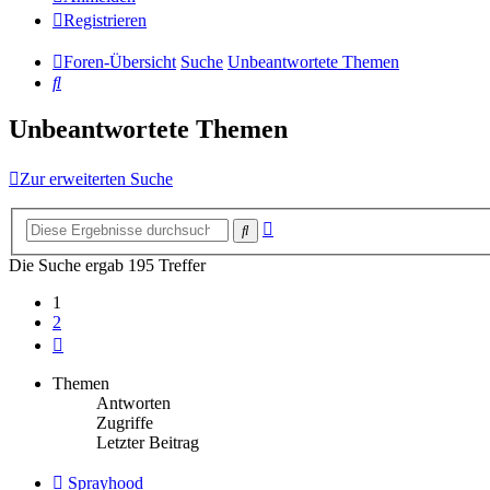
Registrieren
Foren-Übersicht
Suche
Unbeantwortete Themen
Suche
Unbeantwortete Themen
Zur erweiterten Suche
Erweiterte
Suche
Suche
Die Suche ergab 195 Treffer
1
2
Nächste
Themen
Antworten
Zugriffe
Letzter Beitrag
Neuer
Sprayhood