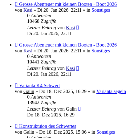
Neuer
Grosse Abenteuer mit kleinen Booten - Boot 2026
Beitrag
von
Kasi
»
Di 20. Jan 2026, 22:11
» in
Sonstiges
0
Antworten
10468
Zugriffe
Letzter Beitrag
von
Kasi
Di 20. Jan 2026, 22:11
Neuer
Grosse Abenteuer mit kleinen Booten - Boot 2026
Beitrag
von
Kasi
»
Di 20. Jan 2026, 22:11
» in
Sonstiges
0
Antworten
10441
Zugriffe
Letzter Beitrag
von
Kasi
Di 20. Jan 2026, 22:11
Neuer
Varianta K4 Schwert
Beitrag
von
Galin
»
Do 18. Dez 2025, 16:29
» in
Varianta segeln
0
Antworten
13942
Zugriffe
Letzter Beitrag
von
Galin
Do 18. Dez 2025, 16:29
Neuer
Konstruktuion des Schwertes
Beitrag
von
Galin
»
Do 18. Dez 2025, 15:06
» in
Sonstiges
0
Antworten