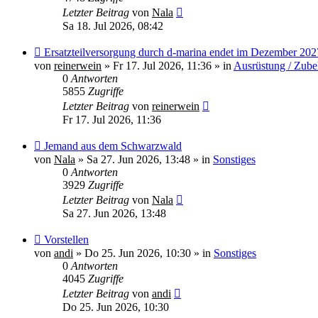
Letzter Beitrag
von
Nala
Sa 18. Jul 2026, 08:42
Neuer
Ersatzteilversorgung durch d-marina endet im Dezember 202
Beitrag
von
reinerwein
»
Fr 17. Jul 2026, 11:36
» in
Ausrüstung / Zube
0
Antworten
5855
Zugriffe
Letzter Beitrag
von
reinerwein
Fr 17. Jul 2026, 11:36
Neuer
Jemand aus dem Schwarzwald
Beitrag
von
Nala
»
Sa 27. Jun 2026, 13:48
» in
Sonstiges
0
Antworten
3929
Zugriffe
Letzter Beitrag
von
Nala
Sa 27. Jun 2026, 13:48
Neuer
Vorstellen
Beitrag
von
andi
»
Do 25. Jun 2026, 10:30
» in
Sonstiges
0
Antworten
4045
Zugriffe
Letzter Beitrag
von
andi
Do 25. Jun 2026, 10:30