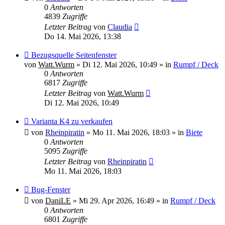
0
Antworten
4839
Zugriffe
Letzter Beitrag
von
Claudia
Do 14. Mai 2026, 13:38
Neuer
Bezugsquelle Seitenfenster
Beitrag
von
Watt.Wurm
»
Di 12. Mai 2026, 10:49
» in
Rumpf / Deck
0
Antworten
6817
Zugriffe
Letzter Beitrag
von
Watt.Wurm
Di 12. Mai 2026, 10:49
Neuer
Varianta K4 zu verkaufen
Beitrag
von
Rheinpiratin
»
Mo 11. Mai 2026, 18:03
» in
Biete
0
Antworten
5095
Zugriffe
Letzter Beitrag
von
Rheinpiratin
Mo 11. Mai 2026, 18:03
Neuer
Bug-Fenster
Beitrag
von
DaniLE
»
Mi 29. Apr 2026, 16:49
» in
Rumpf / Deck
0
Antworten
6801
Zugriffe