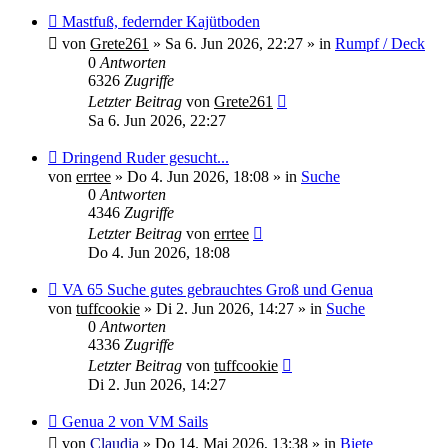
Neuer
Mastfuß, federnder Kajütboden
Beitrag
von
Grete261
»
Sa 6. Jun 2026, 22:27
» in
Rumpf / Deck
0
Antworten
6326
Zugriffe
Letzter Beitrag
von
Grete261
Sa 6. Jun 2026, 22:27
Neuer
Dringend Ruder gesucht...
Beitrag
von
errtee
»
Do 4. Jun 2026, 18:08
» in
Suche
0
Antworten
4346
Zugriffe
Letzter Beitrag
von
errtee
Do 4. Jun 2026, 18:08
Neuer
VA 65 Suche gutes gebrauchtes Groß und Genua
Beitrag
von
tuffcookie
»
Di 2. Jun 2026, 14:27
» in
Suche
0
Antworten
4336
Zugriffe
Letzter Beitrag
von
tuffcookie
Di 2. Jun 2026, 14:27
Neuer
Genua 2 von VM Sails
Beitrag
von
Claudia
»
Do 14. Mai 2026, 13:38
» in
Biete