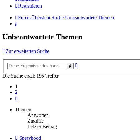
Registrieren
Foren-Übersicht
Suche
Unbeantwortete Themen
Suche
Unbeantwortete Themen
Zur erweiterten Suche
Erweiterte
Suche
Suche
Die Suche ergab 195 Treffer
1
2
Nächste
Themen
Antworten
Zugriffe
Letzter Beitrag
Neuer
Sprayhood