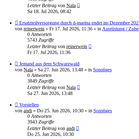
Letzter Beitrag
von
Nala
Sa 18. Jul 2026, 08:42
Neuer
Ersatzteilversorgung durch d-marina endet im Dezember 202
Beitrag
von
reinerwein
»
Fr 17. Jul 2026, 11:36
» in
Ausrüstung / Zube
0
Antworten
5743
Zugriffe
Letzter Beitrag
von
reinerwein
Fr 17. Jul 2026, 11:36
Neuer
Jemand aus dem Schwarzwald
Beitrag
von
Nala
»
Sa 27. Jun 2026, 13:48
» in
Sonstiges
0
Antworten
3849
Zugriffe
Letzter Beitrag
von
Nala
Sa 27. Jun 2026, 13:48
Neuer
Vorstellen
Beitrag
von
andi
»
Do 25. Jun 2026, 10:30
» in
Sonstiges
0
Antworten
3943
Zugriffe
Letzter Beitrag
von
andi
Do 25. Jun 2026, 10:30