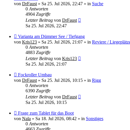
Beitrag
von
DrFaust
»
Sa 25. Jul 2026, 22:47
» in
Suche
0
Antworten
4904
Zugriffe
Letzter Beitrag
von
DrFaust
Sa 25. Jul 2026, 22:47
Neuer
Varianta am Dümmer See / Tiefgang
Beitrag
von
Kris123
»
Sa 25. Jul 2026, 21:07
» in
Reviere / Liegeplätz
0
Antworten
4883
Zugriffe
Letzter Beitrag
von
Kris123
Sa 25. Jul 2026, 21:07
Neuer
Fockroller Umbau
Beitrag
von
DrFaust
»
Sa 25. Jul 2026, 10:15
» in
Rigg
0
Antworten
6390
Zugriffe
Letzter Beitrag
von
DrFaust
Sa 25. Jul 2026, 10:15
Neuer
Frage zum Tablet für das Boot
Beitrag
von
Nala
»
Sa 18. Jul 2026, 08:42
» in
Sonstiges
0
Antworten
4663
Zugriffe