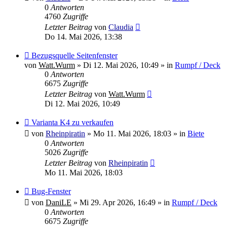
0
Antworten
4760
Zugriffe
Letzter Beitrag
von
Claudia
Do 14. Mai 2026, 13:38
Neuer
Bezugsquelle Seitenfenster
Beitrag
von
Watt.Wurm
»
Di 12. Mai 2026, 10:49
» in
Rumpf / Deck
0
Antworten
6675
Zugriffe
Letzter Beitrag
von
Watt.Wurm
Di 12. Mai 2026, 10:49
Neuer
Varianta K4 zu verkaufen
Beitrag
von
Rheinpiratin
»
Mo 11. Mai 2026, 18:03
» in
Biete
0
Antworten
5026
Zugriffe
Letzter Beitrag
von
Rheinpiratin
Mo 11. Mai 2026, 18:03
Neuer
Bug-Fenster
Beitrag
von
DaniLE
»
Mi 29. Apr 2026, 16:49
» in
Rumpf / Deck
0
Antworten
6675
Zugriffe