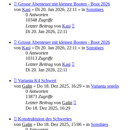
Neuer
Grosse Abenteuer mit kleinen Booten - Boot 2026
Beitrag
von
Kasi
»
Di 20. Jan 2026, 22:11
» in
Sonstiges
0
Antworten
10348
Zugriffe
Letzter Beitrag
von
Kasi
Di 20. Jan 2026, 22:11
Neuer
Grosse Abenteuer mit kleinen Booten - Boot 2026
Beitrag
von
Kasi
»
Di 20. Jan 2026, 22:11
» in
Sonstiges
0
Antworten
10313
Zugriffe
Letzter Beitrag
von
Kasi
Di 20. Jan 2026, 22:11
Neuer
Varianta K4 Schwert
Beitrag
von
Galin
»
Do 18. Dez 2025, 16:29
» in
Varianta segeln
0
Antworten
13873
Zugriffe
Letzter Beitrag
von
Galin
Do 18. Dez 2025, 16:29
Neuer
Konstruktuion des Schwertes
Beitrag
von
Galin
»
Do 18. Dez 2025, 15:06
» in
Sonstiges
0
Antworten