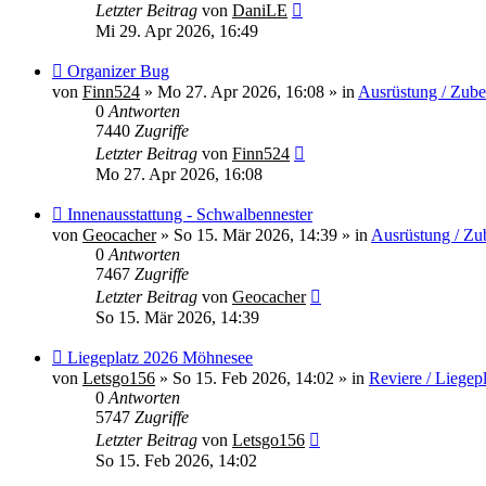
Letzter Beitrag
von
DaniLE
Mi 29. Apr 2026, 16:49
Neuer
Organizer Bug
Beitrag
von
Finn524
»
Mo 27. Apr 2026, 16:08
» in
Ausrüstung / Zub
0
Antworten
7440
Zugriffe
Letzter Beitrag
von
Finn524
Mo 27. Apr 2026, 16:08
Neuer
Innenausstattung - Schwalbennester
Beitrag
von
Geocacher
»
So 15. Mär 2026, 14:39
» in
Ausrüstung / Zu
0
Antworten
7467
Zugriffe
Letzter Beitrag
von
Geocacher
So 15. Mär 2026, 14:39
Neuer
Liegeplatz 2026 Möhnesee
Beitrag
von
Letsgo156
»
So 15. Feb 2026, 14:02
» in
Reviere / Liegep
0
Antworten
5747
Zugriffe
Letzter Beitrag
von
Letsgo156
So 15. Feb 2026, 14:02