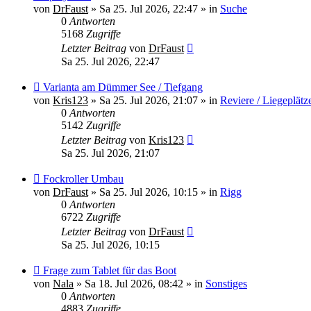
Beitrag
von
DrFaust
»
Sa 25. Jul 2026, 22:47
» in
Suche
0
Antworten
5168
Zugriffe
Letzter Beitrag
von
DrFaust
Sa 25. Jul 2026, 22:47
Neuer
Varianta am Dümmer See / Tiefgang
Beitrag
von
Kris123
»
Sa 25. Jul 2026, 21:07
» in
Reviere / Liegeplätz
0
Antworten
5142
Zugriffe
Letzter Beitrag
von
Kris123
Sa 25. Jul 2026, 21:07
Neuer
Fockroller Umbau
Beitrag
von
DrFaust
»
Sa 25. Jul 2026, 10:15
» in
Rigg
0
Antworten
6722
Zugriffe
Letzter Beitrag
von
DrFaust
Sa 25. Jul 2026, 10:15
Neuer
Frage zum Tablet für das Boot
Beitrag
von
Nala
»
Sa 18. Jul 2026, 08:42
» in
Sonstiges
0
Antworten
4883
Zugriffe