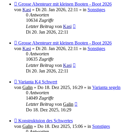
Neuer
Grosse Abenteuer mit kleinen Booten - Boot 2026
Beitrag
von
Kasi
»
Di 20. Jan 2026, 22:11
» in
Sonstiges
0
Antworten
10634
Zugriffe
Letzter Beitrag
von
Kasi
Di 20. Jan 2026, 22:11
Neuer
Grosse Abenteuer mit kleinen Booten - Boot 2026
Beitrag
von
Kasi
»
Di 20. Jan 2026, 22:11
» in
Sonstiges
0
Antworten
10635
Zugriffe
Letzter Beitrag
von
Kasi
Di 20. Jan 2026, 22:11
Neuer
Varianta K4 Schwert
Beitrag
von
Galin
»
Do 18. Dez 2025, 16:29
» in
Varianta segeln
0
Antworten
14049
Zugriffe
Letzter Beitrag
von
Galin
Do 18. Dez 2025, 16:29
Neuer
Konstruktuion des Schwertes
Beitrag
von
Galin
»
Do 18. Dez 2025, 15:06
» in
Sonstiges
0
Antworten