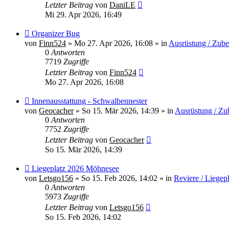
Letzter Beitrag
von
DaniLE
Mi 29. Apr 2026, 16:49
Neuer
Organizer Bug
Beitrag
von
Finn524
»
Mo 27. Apr 2026, 16:08
» in
Ausrüstung / Zub
0
Antworten
7719
Zugriffe
Letzter Beitrag
von
Finn524
Mo 27. Apr 2026, 16:08
Neuer
Innenausstattung - Schwalbennester
Beitrag
von
Geocacher
»
So 15. Mär 2026, 14:39
» in
Ausrüstung / Zu
0
Antworten
7752
Zugriffe
Letzter Beitrag
von
Geocacher
So 15. Mär 2026, 14:39
Neuer
Liegeplatz 2026 Möhnesee
Beitrag
von
Letsgo156
»
So 15. Feb 2026, 14:02
» in
Reviere / Liegep
0
Antworten
5973
Zugriffe
Letzter Beitrag
von
Letsgo156
So 15. Feb 2026, 14:02