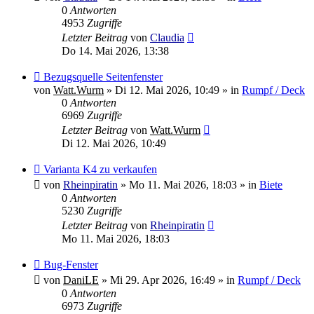
0
Antworten
4953
Zugriffe
Letzter Beitrag
von
Claudia
Do 14. Mai 2026, 13:38
Neuer
Bezugsquelle Seitenfenster
Beitrag
von
Watt.Wurm
»
Di 12. Mai 2026, 10:49
» in
Rumpf / Deck
0
Antworten
6969
Zugriffe
Letzter Beitrag
von
Watt.Wurm
Di 12. Mai 2026, 10:49
Neuer
Varianta K4 zu verkaufen
Beitrag
von
Rheinpiratin
»
Mo 11. Mai 2026, 18:03
» in
Biete
0
Antworten
5230
Zugriffe
Letzter Beitrag
von
Rheinpiratin
Mo 11. Mai 2026, 18:03
Neuer
Bug-Fenster
Beitrag
von
DaniLE
»
Mi 29. Apr 2026, 16:49
» in
Rumpf / Deck
0
Antworten
6973
Zugriffe