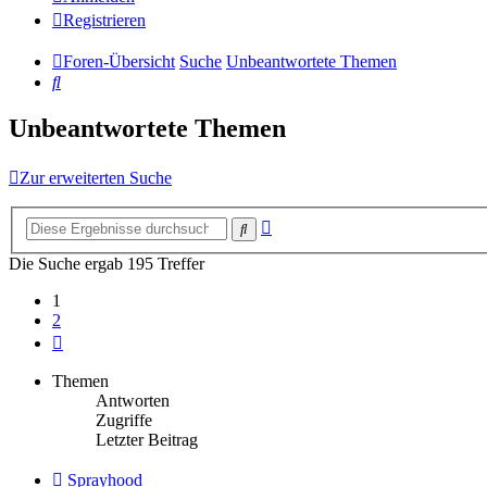
Registrieren
Foren-Übersicht
Suche
Unbeantwortete Themen
Suche
Unbeantwortete Themen
Zur erweiterten Suche
Erweiterte
Suche
Suche
Die Suche ergab 195 Treffer
1
2
Nächste
Themen
Antworten
Zugriffe
Letzter Beitrag
Neuer
Sprayhood