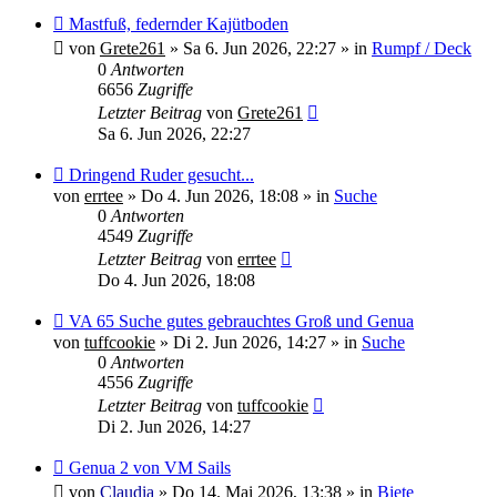
Neuer
Mastfuß, federnder Kajütboden
Beitrag
von
Grete261
»
Sa 6. Jun 2026, 22:27
» in
Rumpf / Deck
0
Antworten
6656
Zugriffe
Letzter Beitrag
von
Grete261
Sa 6. Jun 2026, 22:27
Neuer
Dringend Ruder gesucht...
Beitrag
von
errtee
»
Do 4. Jun 2026, 18:08
» in
Suche
0
Antworten
4549
Zugriffe
Letzter Beitrag
von
errtee
Do 4. Jun 2026, 18:08
Neuer
VA 65 Suche gutes gebrauchtes Groß und Genua
Beitrag
von
tuffcookie
»
Di 2. Jun 2026, 14:27
» in
Suche
0
Antworten
4556
Zugriffe
Letzter Beitrag
von
tuffcookie
Di 2. Jun 2026, 14:27
Neuer
Genua 2 von VM Sails
Beitrag
von
Claudia
»
Do 14. Mai 2026, 13:38
» in
Biete