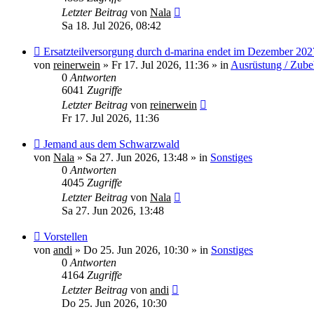
Letzter Beitrag
von
Nala
Sa 18. Jul 2026, 08:42
Neuer
Ersatzteilversorgung durch d-marina endet im Dezember 202
Beitrag
von
reinerwein
»
Fr 17. Jul 2026, 11:36
» in
Ausrüstung / Zube
0
Antworten
6041
Zugriffe
Letzter Beitrag
von
reinerwein
Fr 17. Jul 2026, 11:36
Neuer
Jemand aus dem Schwarzwald
Beitrag
von
Nala
»
Sa 27. Jun 2026, 13:48
» in
Sonstiges
0
Antworten
4045
Zugriffe
Letzter Beitrag
von
Nala
Sa 27. Jun 2026, 13:48
Neuer
Vorstellen
Beitrag
von
andi
»
Do 25. Jun 2026, 10:30
» in
Sonstiges
0
Antworten
4164
Zugriffe
Letzter Beitrag
von
andi
Do 25. Jun 2026, 10:30