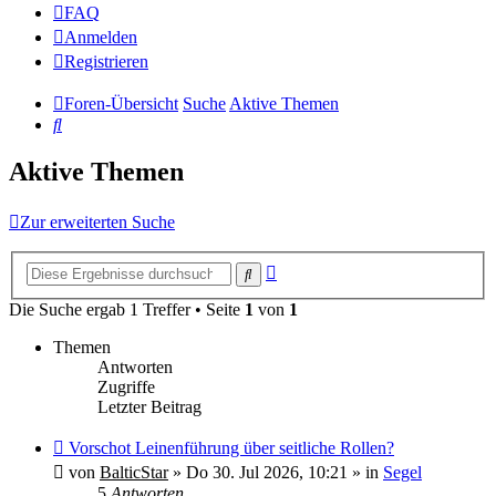
FAQ
Anmelden
Registrieren
Foren-Übersicht
Suche
Aktive Themen
Suche
Aktive Themen
Zur erweiterten Suche
Erweiterte
Suche
Suche
Die Suche ergab 1 Treffer • Seite
1
von
1
Themen
Antworten
Zugriffe
Letzter Beitrag
Neuer
Vorschot Leinenführung über seitliche Rollen?
Beitrag
von
BalticStar
»
Do 30. Jul 2026, 10:21
» in
Segel
5
Antworten