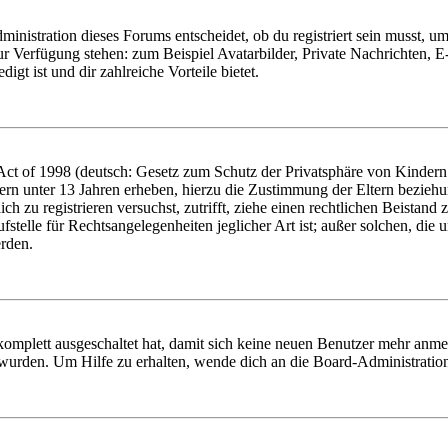
istration dieses Forums entscheidet, ob du registriert sein musst, um Be
zur Verfügung stehen: zum Beispiel Avatarbilder, Private Nachrichten, 
igt ist und dir zahlreiche Vorteile bietet.
t of 1998 (deutsch: Gesetz zum Schutz der Privatsphäre von Kindern i
ern unter 13 Jahren erheben, hierzu die Zustimmung der Eltern bezieh
dich zu registrieren versuchst, zutrifft, ziehe einen rechtlichen Beista
stelle für Rechtsangelegenheiten jeglicher Art ist; außer solchen, die
erden.
 komplett ausgeschaltet hat, damit sich keine neuen Benutzer mehr anm
 wurden. Um Hilfe zu erhalten, wende dich an die Board-Administratio