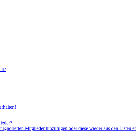
lt?
rhalten!
lieder?
er ignorierten Mitglieder hinzufügen oder diese wieder aus den Listen e